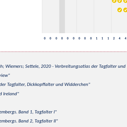
0
0
0
0
0
0
0
0
0
1
1
1
2
4
4
h; Wiemers; Settele, 2020 - Verbreitungsatlas der Tagfalter u
view
 der Tagfalter, Dickkopffalter und Widderchen
d Ireland
mbergs. Band 1, Tagfalter I
mbergs. Band 2, Tagfalter II