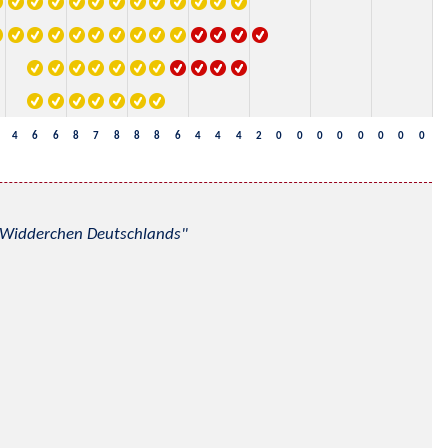
4
6
6
8
7
8
8
8
6
4
4
4
2
0
0
0
0
0
0
0
0
nd Widderchen Deutschlands