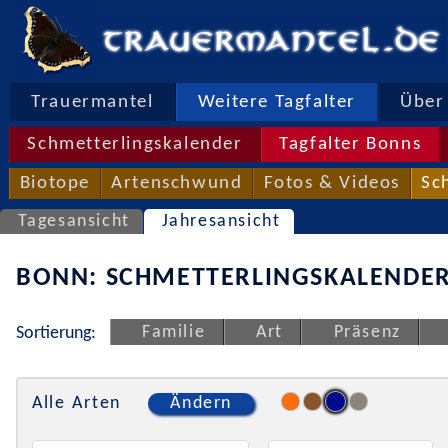
Trauermantel
Weitere Tagfalter
Über 
Schmetterlingskalender
Tagfalter Bonns
Biotope
Artenschwund
Fotos & Videos
Sc
Tagesansicht
Jahresansicht
BONN: SCHMETTERLINGSKALENDER
Familie
Art
Präsenz
Sortierung:
Alle Arten
Ändern