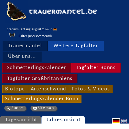
Stadium, Anfang August 2026 in 
Falter (übersommernd)
Trauermantel
Weitere Tagfalter
Über uns...
Schmetterlingskalender
Tagfalter Bonns
Tagfalter Großbritanniens
Biotope
Artenschwund
Fotos & Videos
Schmetterlingskalender Bonn
Suche
Sitemap
Tagesansicht
Jahresansicht