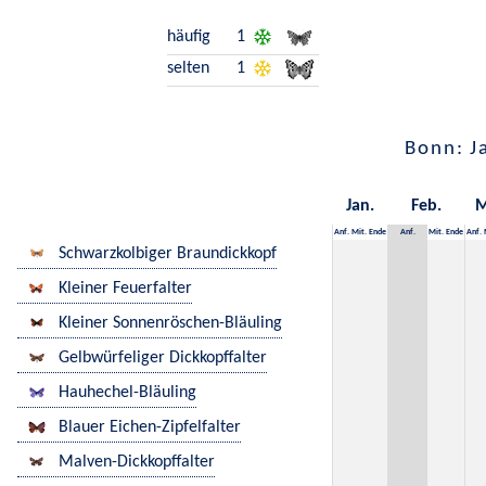
häufig
1
selten
1
Bonn: J
Jan.
Feb.
M
Anf.
Mit.
Ende
Anf.
Mit.
Ende
Anf.
Schwarzkolbiger Braundickkopf
Kleiner Feuerfalter
Kleiner Sonnenröschen-Bläuling
Gelbwürfeliger Dickkopffalter
Hauhechel-Bläuling
Blauer Eichen-Zipfelfalter
Malven-Dickkopffalter