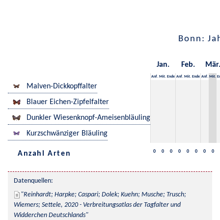
Bonn: Ja
Jan.
Feb.
Mär
Anf.
Mit.
Ende
Anf.
Mit.
Ende
Anf.
Mit.
E
Malven-Dickkopffalter
Blauer Eichen-Zipfelfalter
Dunkler Wiesenknopf-Ameisenbläuling
Kurzschwänziger Bläuling
0
0
0
0
0
0
0
0
Anzahl Arten
Datenquellen:
Reinhardt; Harpke; Caspari; Dolek; Kuehn; Musche; Trusch; 
Wiemers; Settele, 2020 - Verbreitungsatlas der Tagfalter und 
Widderchen Deutschlands