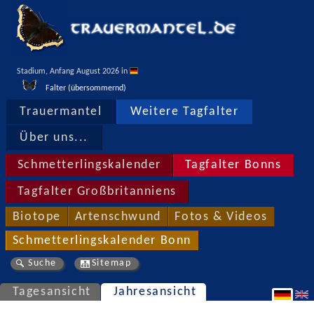
Stadium, Anfang August 2026 in 
Falter (übersommernd)
Trauermantel
Weitere Tagfalter
Über uns...
Schmetterlingskalender
Tagfalter Bonns
Tagfalter Großbritanniens
Biotope
Artenschwund
Fotos & Videos
Schmetterlingskalender Bonn
Suche
Sitemap
Tagesansicht
Jahresansicht