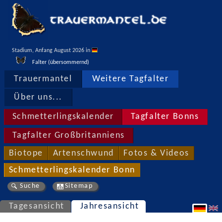
Stadium, Anfang August 2026 in 
Falter (übersommernd)
Trauermantel
Weitere Tagfalter
Über uns...
Schmetterlingskalender
Tagfalter Bonns
Tagfalter Großbritanniens
Biotope
Artenschwund
Fotos & Videos
Schmetterlingskalender Bonn
Suche
Sitemap
Tagesansicht
Jahresansicht