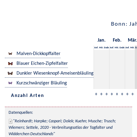
Bonn: Ja
Jan.
Feb.
Mär
Anf.
Mit.
Ende
Anf.
Mit.
Ende
Anf.
Mit.
E
Malven-Dickkopffalter
Blauer Eichen-Zipfelfalter
Dunkler Wiesenknopf-Ameisenbläuling
Kurzschwänziger Bläuling
0
0
0
0
0
0
0
0
Anzahl Arten
Datenquellen:
Reinhardt; Harpke; Caspari; Dolek; Kuehn; Musche; Trusch; 
Wiemers; Settele, 2020 - Verbreitungsatlas der Tagfalter und 
Widderchen Deutschlands