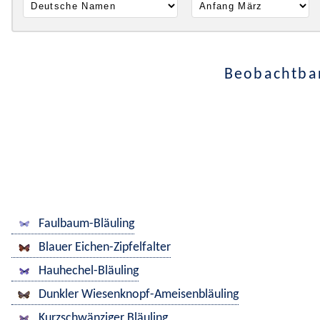
Beobachtbar
Faulbaum-Bläuling
Blauer Eichen-Zipfelfalter
Hauhechel-Bläuling
Dunkler Wiesenknopf-Ameisenbläuling
Kurzschwänziger Bläuling