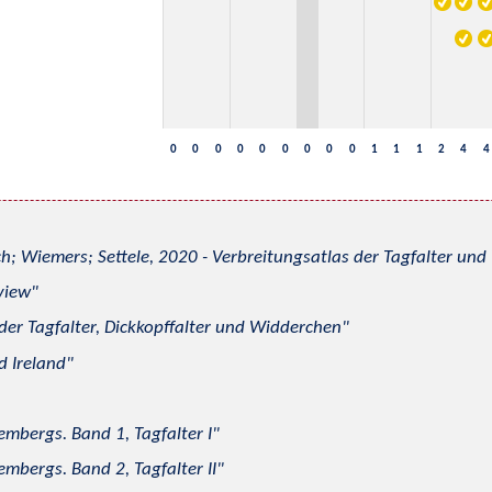
0
0
0
0
0
0
0
0
0
1
1
1
2
4
4
h; Wiemers; Settele, 2020 - Verbreitungsatlas der Tagfalter u
view
 der Tagfalter, Dickkopffalter und Widderchen
d Ireland
mbergs. Band 1, Tagfalter I
mbergs. Band 2, Tagfalter II