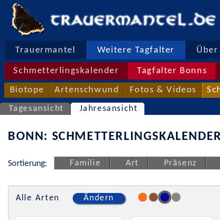
Trauermantel
Weitere Tagfalter
Über 
Schmetterlingskalender
Tagfalter Bonns
Biotope
Artenschwund
Fotos & Videos
Sc
Tagesansicht
Jahresansicht
BONN: SCHMETTERLINGSKALENDER
Familie
Art
Präsenz
Sortierung:
Alle Arten
Ändern