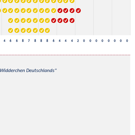
4
6
6
8
7
8
8
8
6
4
4
4
2
0
0
0
0
0
0
0
0
nd Widderchen Deutschlands