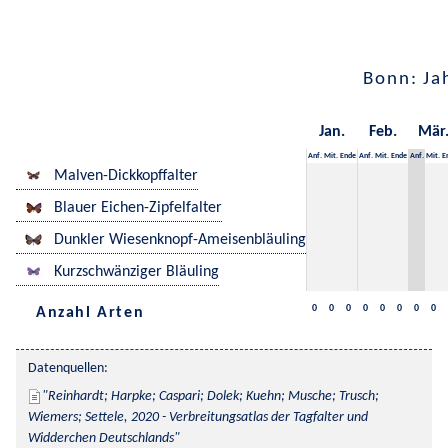
Bonn: Ja
Jan.
Feb.
Mär
Anf.
Mit.
Ende
Anf.
Mit.
Ende
Anf.
Mit.
E
Malven-Dickkopffalter
Blauer Eichen-Zipfelfalter
Dunkler Wiesenknopf-Ameisenbläuling
Kurzschwänziger Bläuling
0
0
0
0
0
0
0
0
Anzahl Arten
Datenquellen:
Reinhardt; Harpke; Caspari; Dolek; Kuehn; Musche; Trusch; 
Wiemers; Settele, 2020 - Verbreitungsatlas der Tagfalter und 
Widderchen Deutschlands