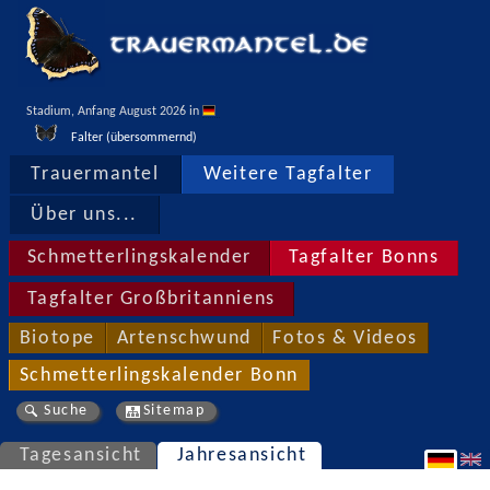
Stadium, Anfang August 2026 in 
Falter (übersommernd)
Trauermantel
Weitere Tagfalter
Über uns...
Schmetterlingskalender
Tagfalter Bonns
Tagfalter Großbritanniens
Biotope
Artenschwund
Fotos & Videos
Schmetterlingskalender Bonn
Suche
Sitemap
Tagesansicht
Jahresansicht