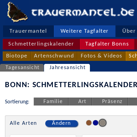
Trauermantel
Weitere Tagfalter
Über 
Schmetterlingskalender
Tagfalter Bonns
Biotope
Artenschwund
Fotos & Videos
Sc
Tagesansicht
Jahresansicht
BONN: SCHMETTERLINGSKALENDER
Familie
Art
Präsenz
Sortierung:
Alle Arten
Ändern