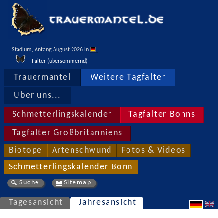
Stadium, Anfang August 2026 in 
Falter (übersommernd)
Trauermantel
Weitere Tagfalter
Über uns...
Schmetterlingskalender
Tagfalter Bonns
Tagfalter Großbritanniens
Biotope
Artenschwund
Fotos & Videos
Schmetterlingskalender Bonn
Suche
Sitemap
Tagesansicht
Jahresansicht