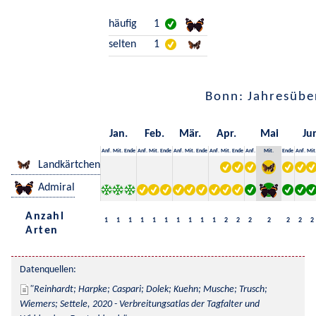
häufig
1
selten
1
Bonn: Jahresübe
Jan.
Feb.
Mär.
Apr.
Mai
Ju
Anf.
Mit.
Ende
Anf.
Mit.
Ende
Anf.
Mit.
Ende
Anf.
Mit.
Ende
Anf.
Mit.
Ende
Anf.
Mit
Landkärtchen
Admiral
Anzahl
1
1
1
1
1
1
1
1
1
1
2
2
2
2
2
2
2
Arten
Datenquellen:
Reinhardt; Harpke; Caspari; Dolek; Kuehn; Musche; Trusch; 
Wiemers; Settele, 2020 - Verbreitungsatlas der Tagfalter und 