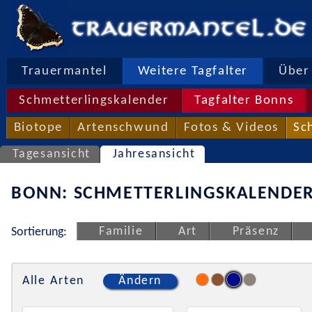
Trauermantel
Weitere Tagfalter
Über 
Schmetterlingskalender
Tagfalter Bonns
Biotope
Artenschwund
Fotos & Videos
Sc
Tagesansicht
Jahresansicht
BONN: SCHMETTERLINGSKALENDER
Familie
Art
Präsenz
Sortierung:
Alle Arten
Ändern