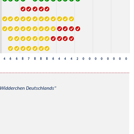
4
6
6
8
7
8
8
8
6
4
4
4
2
0
0
0
0
0
0
0
0
nd Widderchen Deutschlands