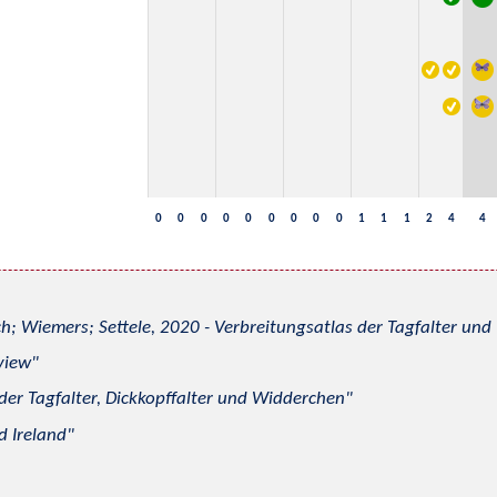
0
0
0
0
0
0
0
0
0
1
1
1
2
4
4
h; Wiemers; Settele, 2020 - Verbreitungsatlas der Tagfalter u
view
 der Tagfalter, Dickkopffalter und Widderchen
d Ireland