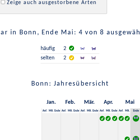
Zeige auch ausgestorbene Arten
ar in Bonn, Ende Mai: 4 von 8 ausgewäh
häufig
2
selten
2
Bonn: Jahresübersicht
Jan.
Feb.
Mär.
Apr.
Mai
Anf.
Mit.
Ende
Anf.
Mit.
Ende
Anf.
Mit.
Ende
Anf.
Mit.
Ende
Anf.
Mit.
Ende