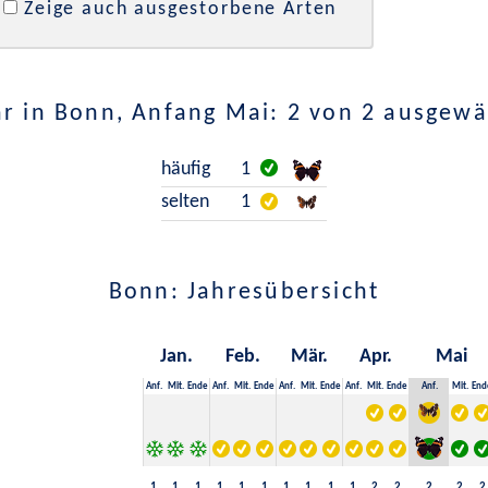
Zeige auch ausgestorbene Arten
r in Bonn, Anfang Mai: 2 von 2 ausgewä
häufig
1
selten
1
Bonn: Jahresübersicht
Jan.
Feb.
Mär.
Apr.
Mai
Anf.
Mit.
Ende
Anf.
Mit.
Ende
Anf.
Mit.
Ende
Anf.
Mit.
Ende
Anf.
Mit.
End
1
1
1
1
1
1
1
1
1
1
2
2
2
2
2