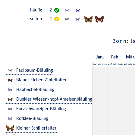
häufig
2
selten
4
Bonn: J
Jan.
Feb.
Mär
Anf.
Mit.
Ende
Anf.
Mit.
Ende
Anf.
Mit.
E
Faulbaum-Bläuling
Blauer Eichen-Zipfelfalter
Hauhechel-Bläuling
Dunkler Wiesenknopf-Ameisenbläuling
Kurzschwänziger Bläuling
Rotklee-Bläuling
Kleiner Schillerfalter