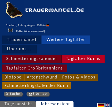
Stadium, Anfang August 2026 in 
Falter (übersommernd)
Trauermantel
Weitere Tagfalter
Über uns...
Schmetterlingskalender
Tagfalter Bonns
Tagfalter Großbritanniens
Biotope
Artenschwund
Fotos & Videos
Schmetterlingskalender Bonn
Suche
Sitemap
Tagesansicht
Jahresansicht