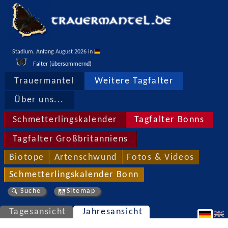
Stadium, Anfang August 2026 in 
Falter (übersommernd)
Trauermantel
Weitere Tagfalter
Über uns...
Schmetterlingskalender
Tagfalter Bonns
Tagfalter Großbritanniens
Biotope
Artenschwund
Fotos & Videos
Schmetterlingskalender Bonn
Suche
Sitemap
Tagesansicht
Jahresansicht