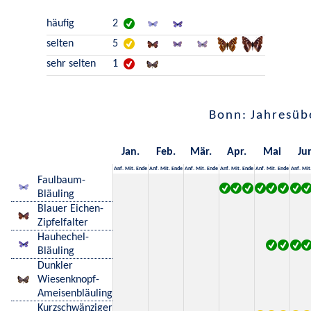
häufig
2
selten
5
sehr selten
1
Bonn: Jahresüb
Jan.
Feb.
Mär.
Apr.
Mai
Ju
Anf.
Mit.
Ende
Anf.
Mit.
Ende
Anf.
Mit.
Ende
Anf.
Mit.
Ende
Anf.
Mit.
Ende
Anf.
Mit
Faulbaum-
Bläuling
Blauer Eichen-
Zipfelfalter
Hauhechel-
Bläuling
Dunkler
Wiesenknopf-
Ameisenbläuling
Kurzschwänziger