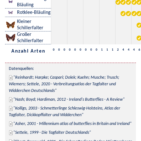
Bläuling
Rotklee-Bläuling
Kleiner
Schillerfalter
Großer
Schillerfalter
0
0
0
0
0
0
0
0
0
1
1
1
2
4
4
4
6
Anzahl Arten
Datenquellen:
Reinhardt; Harpke; Caspari; Dolek; Kuehn; Musche; Trusch; 
Wiemers; Settele, 2020 - Verbreitungsatlas der Tagfalter und 
Widderchen Deutschlands
Nash; Boyd; Hardiman, 2012 - Ireland's Butterflies - A Review
Kolligs, 2003 - Schmetterlinge Schleswig-Holsteins, Atlas der 
Tagfalter, Dickkopffalter und Widderchen
Asher, 2001 - Millennium atlas of butterflies in Britain and Ireland
Settele, 1999 - Die Tagfalter Deutschlands