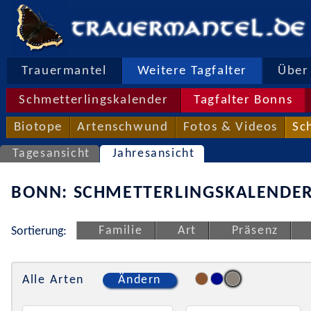
Trauermantel
Weitere Tagfalter
Über 
Schmetterlingskalender
Tagfalter Bonns
Biotope
Artenschwund
Fotos & Videos
Sc
Tagesansicht
Jahresansicht
BONN: SCHMETTERLINGSKALENDER
Familie
Art
Präsenz
Sortierung:
Alle Arten
Ändern