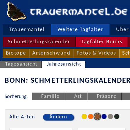
Trauermantel
Weitere Tagfalter
Über 
Schmetterlingskalender
Tagfalter Bonns
Biotope
Artenschwund
Fotos & Videos
Sc
Tagesansicht
Jahresansicht
BONN: SCHMETTERLINGSKALENDER
Familie
Art
Präsenz
Sortierung:
Alle Arten
Ändern