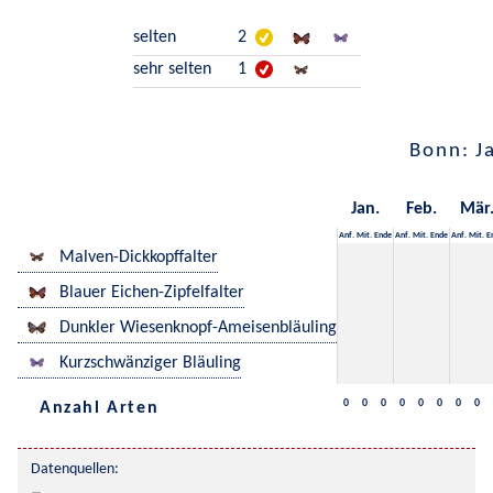
selten
2
sehr selten
1
Bonn: J
Jan.
Feb.
Mär
Anf.
Mit.
Ende
Anf.
Mit.
Ende
Anf.
Mit.
E
Malven-Dickkopffalter
Blauer Eichen-Zipfelfalter
Dunkler Wiesenknopf-Ameisenbläuling
Kurzschwänziger Bläuling
0
0
0
0
0
0
0
0
Anzahl Arten
Datenquellen: