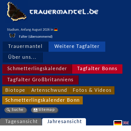
Stadium, Anfang August 2026 in 
Falter (übersommernd)
Trauermantel
Weitere Tagfalter
Über uns...
Schmetterlingskalender
Tagfalter Bonns
Tagfalter Großbritanniens
Biotope
Artenschwund
Fotos & Videos
Schmetterlingskalender Bonn
Suche
Sitemap
Tagesansicht
Jahresansicht