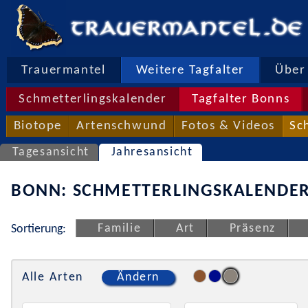
Trauermantel
Weitere Tagfalter
Über 
Schmetterlingskalender
Tagfalter Bonns
Biotope
Artenschwund
Fotos & Videos
Sc
Tagesansicht
Jahresansicht
BONN: SCHMETTERLINGSKALENDER
Familie
Art
Präsenz
Sortierung:
Alle Arten
Ändern