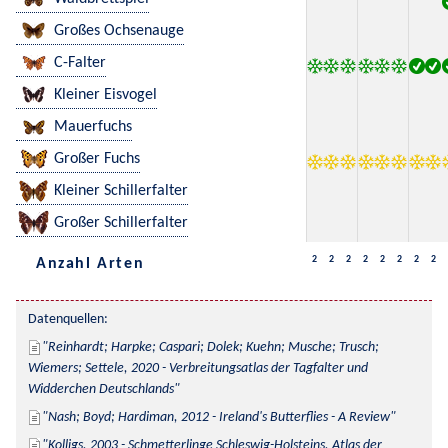
Großes Ochsenauge
C-Falter
Kleiner Eisvogel
Mauerfuchs
Großer Fuchs
Kleiner Schillerfalter
Großer Schillerfalter
2
2
2
2
2
2
2
2
Anzahl Arten
Datenquellen:
Reinhardt; Harpke; Caspari; Dolek; Kuehn; Musche; Trusch; 
Wiemers; Settele, 2020 - Verbreitungsatlas der Tagfalter und 
Widderchen Deutschlands
Nash; Boyd; Hardiman, 2012 - Ireland's Butterflies - A Review
Kolligs, 2003 - Schmetterlinge Schleswig-Holsteins, Atlas der 