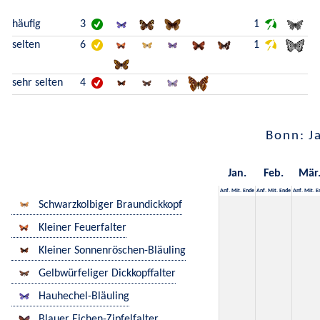
häufig
3
1
selten
6
1
sehr selten
4
Bonn: J
Jan.
Feb.
Mär
Anf.
Mit.
Ende
Anf.
Mit.
Ende
Anf.
Mit.
E
Schwarzkolbiger Braundickkopf
Kleiner Feuerfalter
Kleiner Sonnenröschen-Bläuling
Gelbwürfeliger Dickkopffalter
Hauhechel-Bläuling
Blauer Eichen-Zipfelfalter