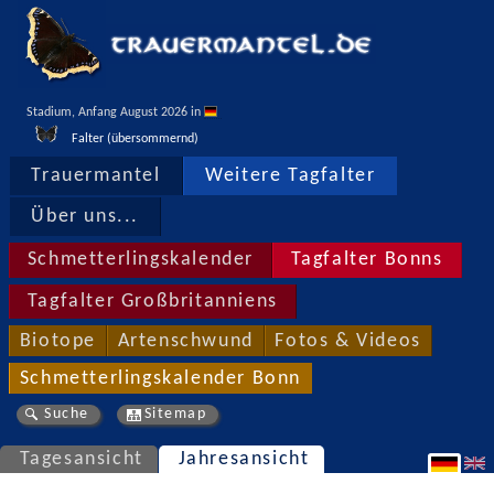
Stadium, Anfang August 2026 in 
Falter (übersommernd)
Trauermantel
Weitere Tagfalter
Über uns...
Schmetterlingskalender
Tagfalter Bonns
Tagfalter Großbritanniens
Biotope
Artenschwund
Fotos & Videos
Schmetterlingskalender Bonn
Suche
Sitemap
Tagesansicht
Jahresansicht