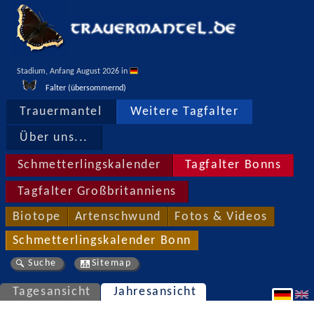
Stadium, Anfang August 2026 in 
Falter (übersommernd)
Trauermantel
Weitere Tagfalter
Über uns...
Schmetterlingskalender
Tagfalter Bonns
Tagfalter Großbritanniens
Biotope
Artenschwund
Fotos & Videos
Schmetterlingskalender Bonn
Suche
Sitemap
Tagesansicht
Jahresansicht