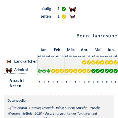
häufig
1
selten
1
Bonn: Jahresübe
Jan.
Feb.
Mär.
Apr.
Mai
Jun.
Anf.
Mit.
Ende
Anf.
Mit.
Ende
Anf.
Mit.
Ende
Anf.
Mit.
Ende
Anf.
Mit.
Ende
Anf.
Mit.
Ende
Landkärtchen
Admiral
Anzahl
1
1
1
1
1
1
1
1
1
1
2
2
2
2
2
2
2
2
Arten
Datenquellen:
Reinhardt; Harpke; Caspari; Dolek; Kuehn; Musche; Trusch; 
Wiemers; Settele, 2020 - Verbreitungsatlas der Tagfalter und 