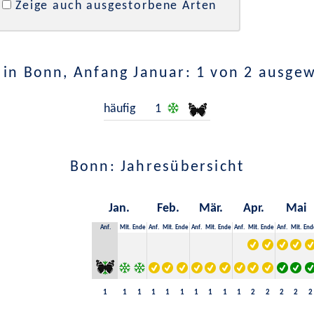
Zeige auch ausgestorbene Arten
in Bonn, Anfang Januar: 1 von 2 ausge
häufig
1
Bonn: Jahresübersicht
Jan.
Feb.
Mär.
Apr.
Mai
Anf.
Mit.
Ende
Anf.
Mit.
Ende
Anf.
Mit.
Ende
Anf.
Mit.
Ende
Anf.
Mit.
End
1
1
1
1
1
1
1
1
1
1
2
2
2
2
2