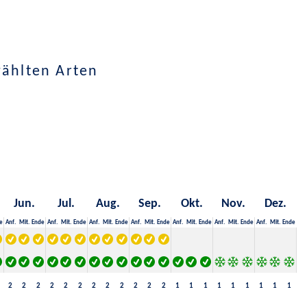
wählten Arten
Jun.
Jul.
Aug.
Sep.
Okt.
Nov.
Dez.
e
Anf.
Mit.
Ende
Anf.
Mit.
Ende
Anf.
Mit.
Ende
Anf.
Mit.
Ende
Anf.
Mit.
Ende
Anf.
Mit.
Ende
Anf.
Mit.
Ende
2
2
2
2
2
2
2
2
2
2
2
2
1
1
1
1
1
1
1
1
1