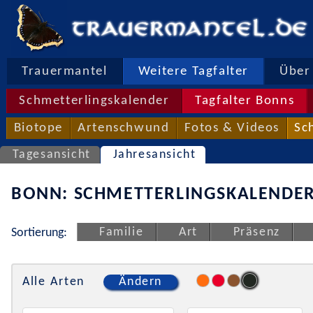
Trauermantel
Weitere Tagfalter
Über 
Schmetterlingskalender
Tagfalter Bonns
Biotope
Artenschwund
Fotos & Videos
Sc
Tagesansicht
Jahresansicht
BONN: SCHMETTERLINGSKALENDER
Familie
Art
Präsenz
Sortierung:
Alle Arten
Ändern