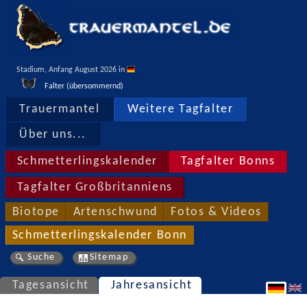
Stadium, Anfang August 2026 in 
Falter (übersommernd)
Trauermantel
Weitere Tagfalter
Über uns...
Schmetterlingskalender
Tagfalter Bonns
Tagfalter Großbritanniens
Biotope
Artenschwund
Fotos & Videos
Schmetterlingskalender Bonn
Suche
Sitemap
Tagesansicht
Jahresansicht