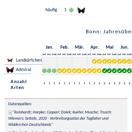
häufig
1
Bonn: Jahresübe
Jan.
Feb.
Mär.
Apr.
Mai
Jun.
Anf.
Mit.
Ende
Anf.
Mit.
Ende
Anf.
Mit.
Ende
Anf.
Mit.
Ende
Anf.
Mit.
Ende
Anf.
Mit.
Ende
Landkärtchen
Admiral
Anzahl
1
1
1
1
1
1
1
1
1
1
2
2
2
2
2
2
2
2
Arten
Datenquellen:
Reinhardt; Harpke; Caspari; Dolek; Kuehn; Musche; Trusch; 
Wiemers; Settele, 2020 - Verbreitungsatlas der Tagfalter und 
Widderchen Deutschlands