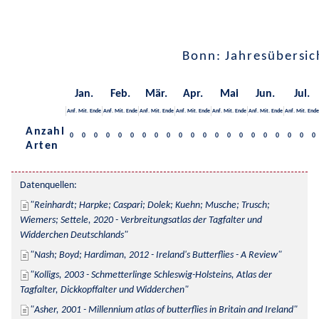
Bonn: Jahresübersic
Jan.
Feb.
Mär.
Apr.
Mai
Jun.
Jul.
Anf.
Mit.
Ende
Anf.
Mit.
Ende
Anf.
Mit.
Ende
Anf.
Mit.
Ende
Anf.
Mit.
Ende
Anf.
Mit.
Ende
Anf.
Mit.
Ende
Anzahl
0
0
0
0
0
0
0
0
0
0
0
0
0
0
0
0
0
0
0
0
0
Arten
Datenquellen:
Reinhardt; Harpke; Caspari; Dolek; Kuehn; Musche; Trusch; 
Wiemers; Settele, 2020 - Verbreitungsatlas der Tagfalter und 
Widderchen Deutschlands
Nash; Boyd; Hardiman, 2012 - Ireland's Butterflies - A Review
Kolligs, 2003 - Schmetterlinge Schleswig-Holsteins, Atlas der 
Tagfalter, Dickkopffalter und Widderchen
Asher, 2001 - Millennium atlas of butterflies in Britain and Ireland