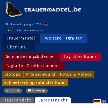
Stadium, Anfang August 2026 in 
Falter (übersommernd)
Trauermantel
Weitere Tagfalter
Über uns...
Schmetterlingskalender
Tagfalter Bonns
Tagfalter Großbritanniens
Biotope
Artenschwund
Fotos & Videos
Schmetterlingskalender Bonn
Suche
Sitemap
Tagesansicht
Jahresansicht