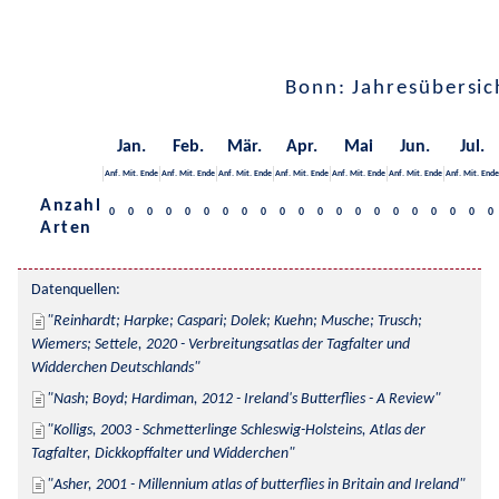
Bonn: Jahresübersic
Jan.
Feb.
Mär.
Apr.
Mai
Jun.
Jul.
Anf.
Mit.
Ende
Anf.
Mit.
Ende
Anf.
Mit.
Ende
Anf.
Mit.
Ende
Anf.
Mit.
Ende
Anf.
Mit.
Ende
Anf.
Mit.
Ende
Anzahl
0
0
0
0
0
0
0
0
0
0
0
0
0
0
0
0
0
0
0
0
0
Arten
Datenquellen:
Reinhardt; Harpke; Caspari; Dolek; Kuehn; Musche; Trusch; 
Wiemers; Settele, 2020 - Verbreitungsatlas der Tagfalter und 
Widderchen Deutschlands
Nash; Boyd; Hardiman, 2012 - Ireland's Butterflies - A Review
Kolligs, 2003 - Schmetterlinge Schleswig-Holsteins, Atlas der 
Tagfalter, Dickkopffalter und Widderchen
Asher, 2001 - Millennium atlas of butterflies in Britain and Ireland