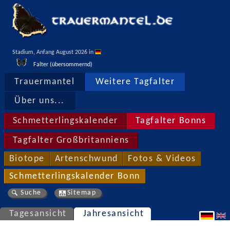
Stadium, Anfang August 2026 in 
Falter (übersommernd)
Trauermantel
Weitere Tagfalter
Über uns...
Schmetterlingskalender
Tagfalter Bonns
Tagfalter Großbritanniens
Biotope
Artenschwund
Fotos & Videos
Schmetterlingskalender Bonn
Suche
Sitemap
Tagesansicht
Jahresansicht