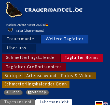
Stadium, Anfang August 2026 in 
Falter (übersommernd)
Trauermantel
Weitere Tagfalter
Über uns...
Schmetterlingskalender
Tagfalter Bonns
Tagfalter Großbritanniens
Biotope
Artenschwund
Fotos & Videos
Schmetterlingskalender Bonn
Suche
Sitemap
Tagesansicht
Jahresansicht