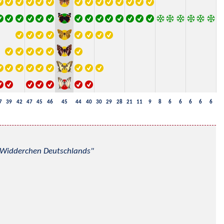
7
39
42
47
45
46
45
44
40
30
29
28
21
11
9
8
6
6
6
6
6
nd Widderchen Deutschlands