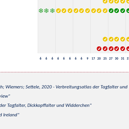
6
6
6
6
6
6
6
6
9
17
20
25
27
30
31
3
h; Wiemers; Settele, 2020 - Verbreitungsatlas der Tagfalter u
view
 der Tagfalter, Dickkopffalter und Widderchen
d Ireland