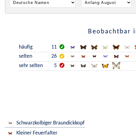
Beobachtbar i
häufig
11
selten
26
sehr selten
5
Schwarzkolbiger Braundickkopf
Kleiner Feuerfalter