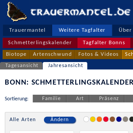
Trauermantel
Weitere Tagfalter
Über 
Schmetterlingskalender
Tagfalter Bonns
Biotope
Artenschwund
Fotos & Videos
Sc
Tagesansicht
Jahresansicht
BONN: SCHMETTERLINGSKALENDER
Familie
Art
Präsenz
Sortierung:
Alle Arten
Ändern