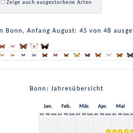
Zeige auch ausgestorbene Arten
n Bonn, Anfang August: 45 von 48 ausg
Bonn: Jahresübersicht
Jan.
Feb.
Mär.
Apr.
Mai
Anf.
Mit.
Ende
Anf.
Mit.
Ende
Anf.
Mit.
Ende
Anf.
Mit.
Ende
Anf.
Mit.
Ende
An