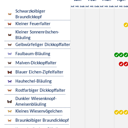
Anf.
Mit.
Ende
Anf.
Mit.
Ende
Anf.
Mit.
Ende
Anf.
Mit.
End
Schwarzkolbiger
Braundickkopf
Kleiner Feuerfalter
Kleiner Sonnenröschen-
Bläuling
Gelbwürfeliger Dickkopffalter
Faulbaum-Bläuling
Malven-Dickkopffalter
Blauer Eichen-Zipfelfalter
Hauhechel-Bläuling
Rostfarbiger Dickkopffalter
Dunkler Wiesenknopf-
Ameisenbläuling
Kleines Wiesenvögelchen
Braunkolbiger Braundickkopf