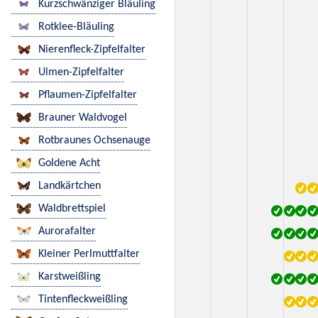
Kurzschwänziger Bläuling
Rotklee-Bläuling
Nierenfleck-Zipfelfalter
Ulmen-Zipfelfalter
Pflaumen-Zipfelfalter
Brauner Waldvogel
Rotbraunes Ochsenauge
Goldene Acht
Landkärtchen
Waldbrettspiel
Aurorafalter
Kleiner Perlmuttfalter
Karstweißling
Tintenfleckweißling