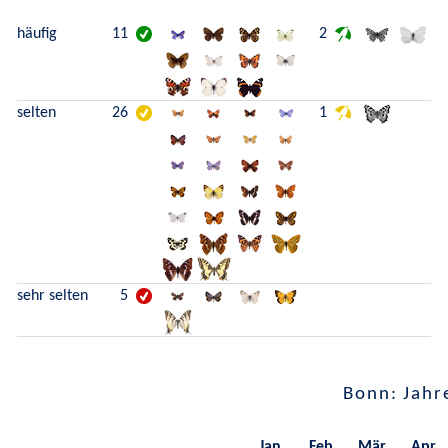
häufig
11
2
selten
26
1
sehr selten
5
Bonn: Jahr
Jan.
Feb.
Mär.
Apr.