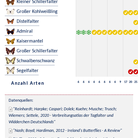
Kleiner Schillerfalter
Großer Kohlweißling
Distelfalter
Admiral
Kaisermantel
Großer Schillerfalter
Schwalbenschwanz
Segelfalter
6
6
6
6
6
6
6
6
9
17
20
25
Anzahl Arten
Datenquellen:
Reinhardt; Harpke; Caspari; Dolek; Kuehn; Musche; Trusch; 
Wiemers; Settele, 2020 - Verbreitungsatlas der Tagfalter und 
Widderchen Deutschlands
Nash; Boyd; Hardiman, 2012 - Ireland's Butterflies - A Review