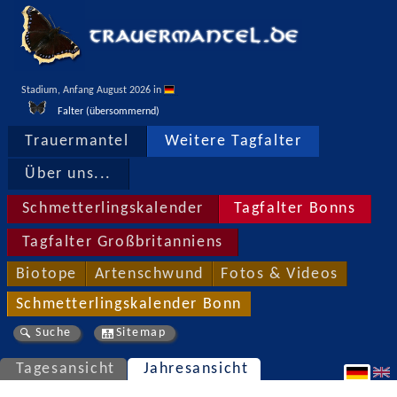
Stadium, Anfang August 2026 in 
Falter (übersommernd)
Trauermantel
Weitere Tagfalter
Über uns...
Schmetterlingskalender
Tagfalter Bonns
Tagfalter Großbritanniens
Biotope
Artenschwund
Fotos & Videos
Schmetterlingskalender Bonn
Suche
Sitemap
Tagesansicht
Jahresansicht