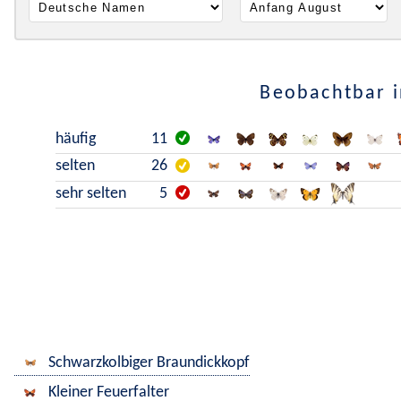
Beobachtbar i
häufig
11
selten
26
sehr selten
5
Schwarzkolbiger Braundickkopf
Kleiner Feuerfalter