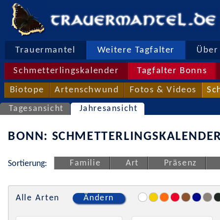
Trauermantel
Weitere Tagfalter
Über 
Schmetterlingskalender
Tagfalter Bonns
Biotope
Artenschwund
Fotos & Videos
Sc
Tagesansicht
Jahresansicht
BONN: SCHMETTERLINGSKALENDER
Familie
Art
Präsenz
Sortierung:
Alle Arten
Ändern