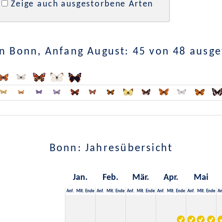
Zeige auch ausgestorbene Arten
n Bonn, Anfang August: 45 von 48 ausg
Bonn: Jahresübersicht
Jan.
Feb.
Mär.
Apr.
Mai
Anf.
Mit.
Ende
Anf.
Mit.
Ende
Anf.
Mit.
Ende
Anf.
Mit.
Ende
Anf.
Mit.
Ende
An