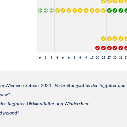
6
6
6
6
6
6
6
6
9
17
20
25
27
30
31
3
h; Wiemers; Settele, 2020 - Verbreitungsatlas der Tagfalter u
view
 der Tagfalter, Dickkopffalter und Widderchen
d Ireland