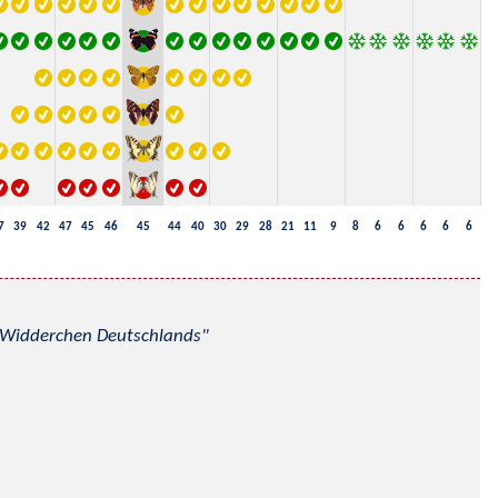
7
39
42
47
45
46
45
44
40
30
29
28
21
11
9
8
6
6
6
6
6
nd Widderchen Deutschlands