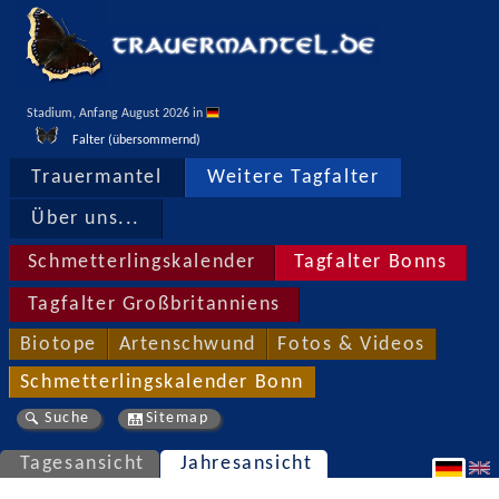
Stadium, Anfang August 2026 in 
Falter (übersommernd)
Trauermantel
Weitere Tagfalter
Über uns...
Schmetterlingskalender
Tagfalter Bonns
Tagfalter Großbritanniens
Biotope
Artenschwund
Fotos & Videos
Schmetterlingskalender Bonn
Suche
Sitemap
Tagesansicht
Jahresansicht