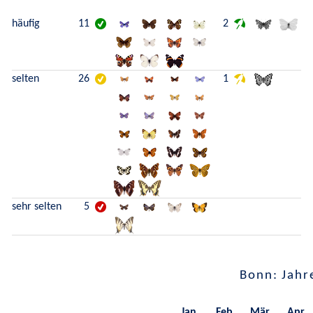
häufig
11
2
selten
26
1
sehr selten
5
Bonn: Jahr
Jan.
Feb.
Mär.
Apr.