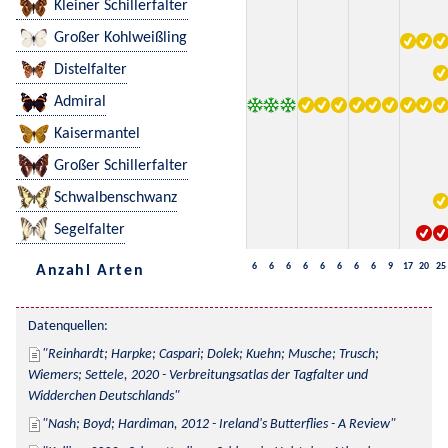
Kleiner Schillerfalter
Großer Kohlweißling
Distelfalter
Admiral
Kaisermantel
Großer Schillerfalter
Schwalbenschwanz
Segelfalter
6
6
6
6
6
6
6
6
9
17
20
25
Anzahl Arten
Datenquellen:
Reinhardt; Harpke; Caspari; Dolek; Kuehn; Musche; Trusch; 
Wiemers; Settele, 2020 - Verbreitungsatlas der Tagfalter und 
Widderchen Deutschlands
Nash; Boyd; Hardiman, 2012 - Ireland's Butterflies - A Review