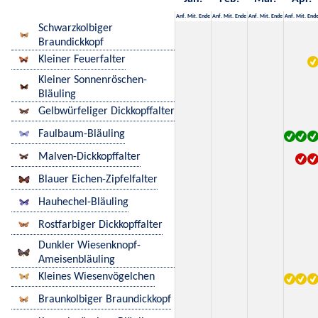
Anf.
Mit.
Ende
Anf.
Mit.
Ende
Anf.
Mit.
Ende
Anf.
Mit.
End
Schwarzkolbiger
Braundickkopf
Kleiner Feuerfalter
Kleiner Sonnenröschen-
Bläuling
Gelbwürfeliger Dickkopffalter
Faulbaum-Bläuling
Malven-Dickkopffalter
Blauer Eichen-Zipfelfalter
Hauhechel-Bläuling
Rostfarbiger Dickkopffalter
Dunkler Wiesenknopf-
Ameisenbläuling
Kleines Wiesenvögelchen
Braunkolbiger Braundickkopf