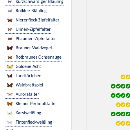
Kurzschwänziger Bläuling
Rotklee-Bläuling
Nierenfleck-Zipfelfalter
Ulmen-Zipfelfalter
Pflaumen-Zipfelfalter
Brauner Waldvogel
Rotbraunes Ochsenauge
Goldene Acht
Landkärtchen
Waldbrettspiel
Aurorafalter
Kleiner Perlmuttfalter
Karstweißling
Tintenfleckweißling