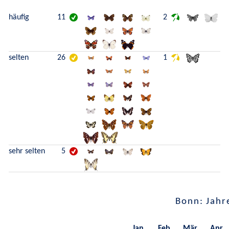
häufig
11
2
selten
26
1
sehr selten
5
Bonn: Jahr
Jan.
Feb.
Mär.
Apr.