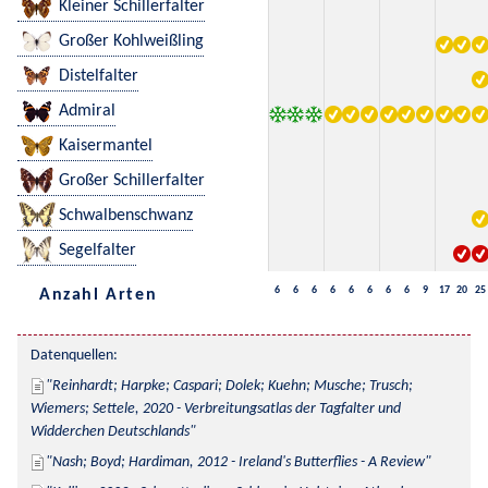
Kleiner Schillerfalter
Großer Kohlweißling
Distelfalter
Admiral
Kaisermantel
Großer Schillerfalter
Schwalbenschwanz
Segelfalter
6
6
6
6
6
6
6
6
9
17
20
25
Anzahl Arten
Datenquellen:
Reinhardt; Harpke; Caspari; Dolek; Kuehn; Musche; Trusch; 
Wiemers; Settele, 2020 - Verbreitungsatlas der Tagfalter und 
Widderchen Deutschlands
Nash; Boyd; Hardiman, 2012 - Ireland's Butterflies - A Review