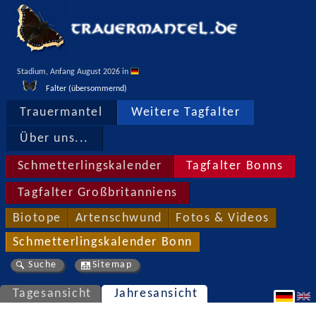
Stadium, Anfang August 2026 in 
Falter (übersommernd)
Trauermantel
Weitere Tagfalter
Über uns...
Schmetterlingskalender
Tagfalter Bonns
Tagfalter Großbritanniens
Biotope
Artenschwund
Fotos & Videos
Schmetterlingskalender Bonn
Suche
Sitemap
Tagesansicht
Jahresansicht