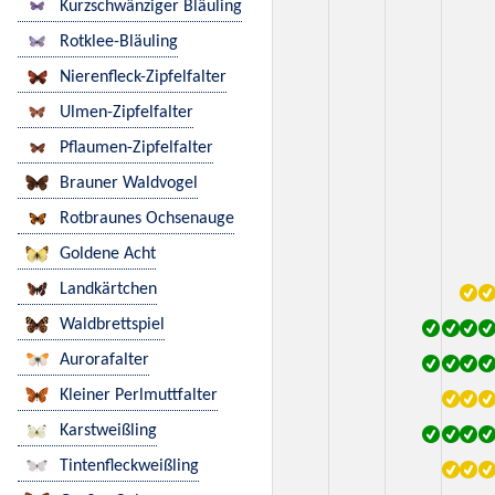
Kurzschwänziger Bläuling
Rotklee-Bläuling
Nierenfleck-Zipfelfalter
Ulmen-Zipfelfalter
Pflaumen-Zipfelfalter
Brauner Waldvogel
Rotbraunes Ochsenauge
Goldene Acht
Landkärtchen
Waldbrettspiel
Aurorafalter
Kleiner Perlmuttfalter
Karstweißling
Tintenfleckweißling