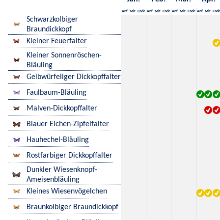
Anf.
Mit.
Ende
Anf.
Mit.
Ende
Anf.
Mit.
Ende
Anf.
Mit.
End
Schwarzkolbiger
Braundickkopf
Kleiner Feuerfalter
Kleiner Sonnenröschen-
Bläuling
Gelbwürfeliger Dickkopffalter
Faulbaum-Bläuling
Malven-Dickkopffalter
Blauer Eichen-Zipfelfalter
Hauhechel-Bläuling
Rostfarbiger Dickkopffalter
Dunkler Wiesenknopf-
Ameisenbläuling
Kleines Wiesenvögelchen
Braunkolbiger Braundickkopf