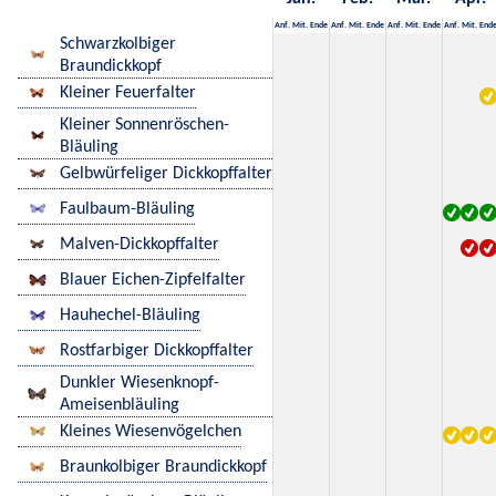
Anf.
Mit.
Ende
Anf.
Mit.
Ende
Anf.
Mit.
Ende
Anf.
Mit.
End
Schwarzkolbiger
Braundickkopf
Kleiner Feuerfalter
Kleiner Sonnenröschen-
Bläuling
Gelbwürfeliger Dickkopffalter
Faulbaum-Bläuling
Malven-Dickkopffalter
Blauer Eichen-Zipfelfalter
Hauhechel-Bläuling
Rostfarbiger Dickkopffalter
Dunkler Wiesenknopf-
Ameisenbläuling
Kleines Wiesenvögelchen
Braunkolbiger Braundickkopf