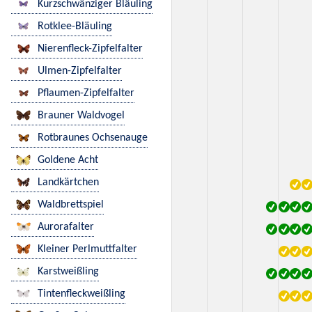
Kurzschwänziger Bläuling
Rotklee-Bläuling
Nierenfleck-Zipfelfalter
Ulmen-Zipfelfalter
Pflaumen-Zipfelfalter
Brauner Waldvogel
Rotbraunes Ochsenauge
Goldene Acht
Landkärtchen
Waldbrettspiel
Aurorafalter
Kleiner Perlmuttfalter
Karstweißling
Tintenfleckweißling