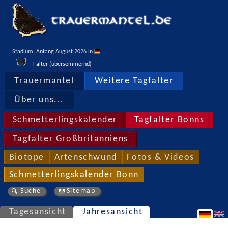
Stadium, Anfang August 2026 in 
Falter (übersommernd)
Trauermantel
Weitere Tagfalter
Über uns...
Schmetterlingskalender
Tagfalter Bonns
Tagfalter Großbritanniens
Biotope
Artenschwund
Fotos & Videos
Schmetterlingskalender Bonn
Suche
Sitemap
Tagesansicht
Jahresansicht