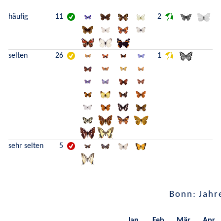
häufig
11
2
selten
26
1
sehr selten
5
Bonn: Jahr
Jan.
Feb.
Mär.
Apr.