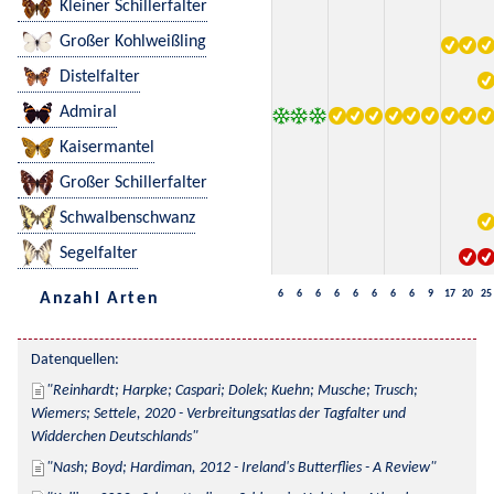
Kleiner Schillerfalter
Großer Kohlweißling
Distelfalter
Admiral
Kaisermantel
Großer Schillerfalter
Schwalbenschwanz
Segelfalter
6
6
6
6
6
6
6
6
9
17
20
25
Anzahl Arten
Datenquellen:
Reinhardt; Harpke; Caspari; Dolek; Kuehn; Musche; Trusch; 
Wiemers; Settele, 2020 - Verbreitungsatlas der Tagfalter und 
Widderchen Deutschlands
Nash; Boyd; Hardiman, 2012 - Ireland's Butterflies - A Review