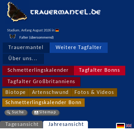
Stadium, Anfang August 2026 in 
Falter (übersommernd)
Trauermantel
Weitere Tagfalter
Über uns...
Schmetterlingskalender
Tagfalter Bonns
Tagfalter Großbritanniens
Biotope
Artenschwund
Fotos & Videos
Schmetterlingskalender Bonn
Suche
Sitemap
Tagesansicht
Jahresansicht