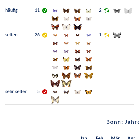
häufig
11
2
selten
26
1
sehr selten
5
Bonn: Jahr
Jan.
Feb.
Mär.
Apr.