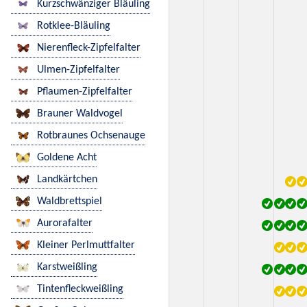
Kurzschwänziger Bläuling
Rotklee-Bläuling
Nierenfleck-Zipfelfalter
Ulmen-Zipfelfalter
Pflaumen-Zipfelfalter
Brauner Waldvogel
Rotbraunes Ochsenauge
Goldene Acht
Landkärtchen
Waldbrettspiel
Aurorafalter
Kleiner Perlmuttfalter
Karstweißling
Tintenfleckweißling