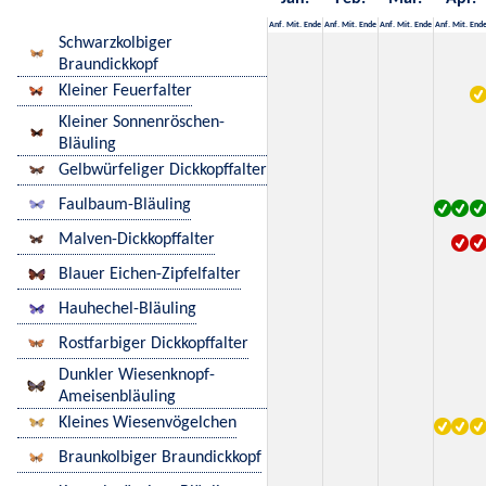
Anf.
Mit.
Ende
Anf.
Mit.
Ende
Anf.
Mit.
Ende
Anf.
Mit.
End
Schwarzkolbiger
Braundickkopf
Kleiner Feuerfalter
Kleiner Sonnenröschen-
Bläuling
Gelbwürfeliger Dickkopffalter
Faulbaum-Bläuling
Malven-Dickkopffalter
Blauer Eichen-Zipfelfalter
Hauhechel-Bläuling
Rostfarbiger Dickkopffalter
Dunkler Wiesenknopf-
Ameisenbläuling
Kleines Wiesenvögelchen
Braunkolbiger Braundickkopf