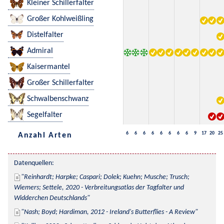
Kleiner Schillerfalter
Großer Kohlweißling
Distelfalter
Admiral
Kaisermantel
Großer Schillerfalter
Schwalbenschwanz
Segelfalter
6
6
6
6
6
6
6
6
9
17
20
25
Anzahl Arten
Datenquellen:
Reinhardt; Harpke; Caspari; Dolek; Kuehn; Musche; Trusch; 
Wiemers; Settele, 2020 - Verbreitungsatlas der Tagfalter und 
Widderchen Deutschlands
Nash; Boyd; Hardiman, 2012 - Ireland's Butterflies - A Review