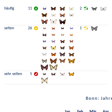
häufig
11
2
selten
26
1
sehr selten
5
Bonn: Jahr
Jan.
Feb.
Mär.
Apr.