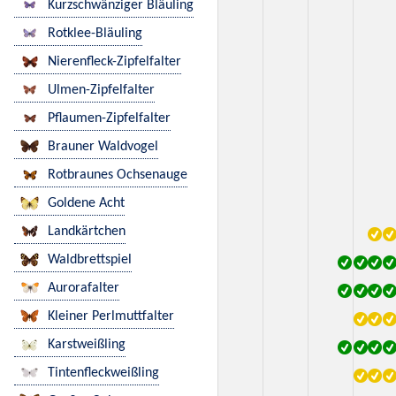
Kurzschwänziger Bläuling
Rotklee-Bläuling
Nierenfleck-Zipfelfalter
Ulmen-Zipfelfalter
Pflaumen-Zipfelfalter
Brauner Waldvogel
Rotbraunes Ochsenauge
Goldene Acht
Landkärtchen
Waldbrettspiel
Aurorafalter
Kleiner Perlmuttfalter
Karstweißling
Tintenfleckweißling