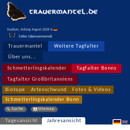
Stadium, Anfang August 2026 in 
Falter (übersommernd)
Trauermantel
Weitere Tagfalter
Über uns...
Schmetterlingskalender
Tagfalter Bonns
Tagfalter Großbritanniens
Biotope
Artenschwund
Fotos & Videos
Schmetterlingskalender Bonn
Suche
Sitemap
Tagesansicht
Jahresansicht