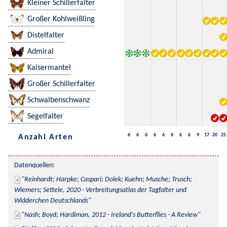
Kleiner Schillerfalter
Großer Kohlweißling
Distelfalter
Admiral
Kaisermantel
Großer Schillerfalter
Schwalbenschwanz
Segelfalter
6
6
6
6
6
6
6
6
9
17
20
25
Anzahl Arten
Datenquellen:
Reinhardt; Harpke; Caspari; Dolek; Kuehn; Musche; Trusch; 
Wiemers; Settele, 2020 - Verbreitungsatlas der Tagfalter und 
Widderchen Deutschlands
Nash; Boyd; Hardiman, 2012 - Ireland's Butterflies - A Review