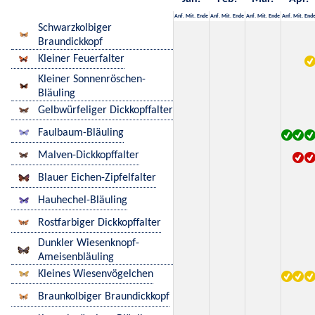
Anf.
Mit.
Ende
Anf.
Mit.
Ende
Anf.
Mit.
Ende
Anf.
Mit.
End
Schwarzkolbiger
Braundickkopf
Kleiner Feuerfalter
Kleiner Sonnenröschen-
Bläuling
Gelbwürfeliger Dickkopffalter
Faulbaum-Bläuling
Malven-Dickkopffalter
Blauer Eichen-Zipfelfalter
Hauhechel-Bläuling
Rostfarbiger Dickkopffalter
Dunkler Wiesenknopf-
Ameisenbläuling
Kleines Wiesenvögelchen
Braunkolbiger Braundickkopf