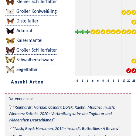
Kleiner Schillerfalter
Großer Kohlweißling
Distelfalter
Admiral
Kaisermantel
Großer Schillerfalter
Schwalbenschwanz
Segelfalter
6
6
6
6
6
6
6
6
9
17
20
25
Anzahl Arten
Datenquellen:
Reinhardt; Harpke; Caspari; Dolek; Kuehn; Musche; Trusch; 
Wiemers; Settele, 2020 - Verbreitungsatlas der Tagfalter und 
Widderchen Deutschlands
Nash; Boyd; Hardiman, 2012 - Ireland's Butterflies - A Review