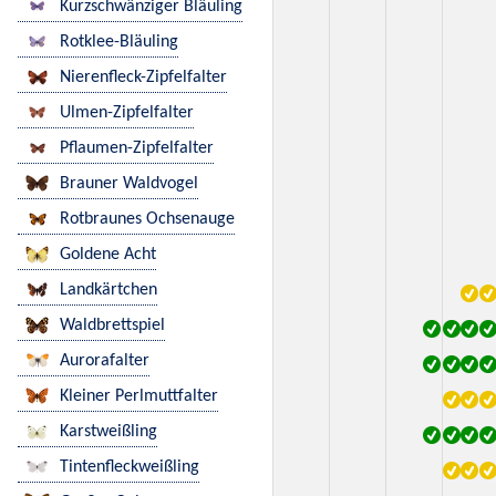
Kurzschwänziger Bläuling
Rotklee-Bläuling
Nierenfleck-Zipfelfalter
Ulmen-Zipfelfalter
Pflaumen-Zipfelfalter
Brauner Waldvogel
Rotbraunes Ochsenauge
Goldene Acht
Landkärtchen
Waldbrettspiel
Aurorafalter
Kleiner Perlmuttfalter
Karstweißling
Tintenfleckweißling