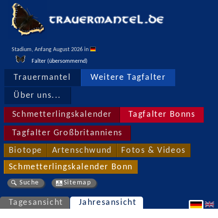
Stadium, Anfang August 2026 in 
Falter (übersommernd)
Trauermantel
Weitere Tagfalter
Über uns...
Schmetterlingskalender
Tagfalter Bonns
Tagfalter Großbritanniens
Biotope
Artenschwund
Fotos & Videos
Schmetterlingskalender Bonn
Suche
Sitemap
Tagesansicht
Jahresansicht