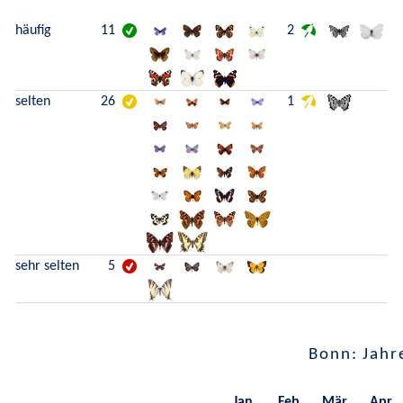
häufig
11
2
selten
26
1
sehr selten
5
Bonn: Jahr
Jan.
Feb.
Mär.
Apr.