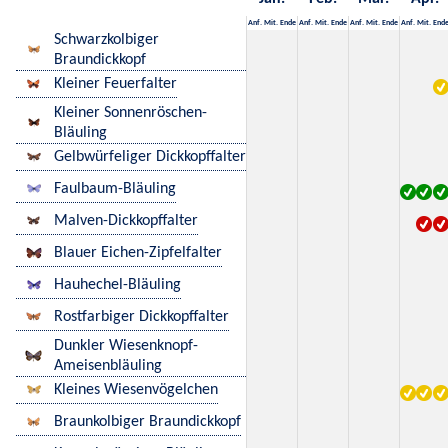
Anf.
Mit.
Ende
Anf.
Mit.
Ende
Anf.
Mit.
Ende
Anf.
Mit.
End
Schwarzkolbiger
Braundickkopf
Kleiner Feuerfalter
Kleiner Sonnenröschen-
Bläuling
Gelbwürfeliger Dickkopffalter
Faulbaum-Bläuling
Malven-Dickkopffalter
Blauer Eichen-Zipfelfalter
Hauhechel-Bläuling
Rostfarbiger Dickkopffalter
Dunkler Wiesenknopf-
Ameisenbläuling
Kleines Wiesenvögelchen
Braunkolbiger Braundickkopf