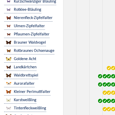
Kurzschwänziger Bläuling
Rotklee-Bläuling
Nierenfleck-Zipfelfalter
Ulmen-Zipfelfalter
Pflaumen-Zipfelfalter
Brauner Waldvogel
Rotbraunes Ochsenauge
Goldene Acht
Landkärtchen
Waldbrettspiel
Aurorafalter
Kleiner Perlmuttfalter
Karstweißling
Tintenfleckweißling