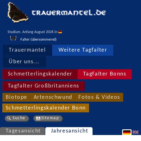
Stadium, Anfang August 2026 in 
Falter (übersommernd)
Trauermantel
Weitere Tagfalter
Über uns...
Schmetterlingskalender
Tagfalter Bonns
Tagfalter Großbritanniens
Biotope
Artenschwund
Fotos & Videos
Schmetterlingskalender Bonn
Suche
Sitemap
Tagesansicht
Jahresansicht