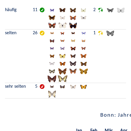
häufig
11
2
selten
26
1
sehr selten
5
Bonn: Jahr
Jan.
Feb.
Mär.
Apr.