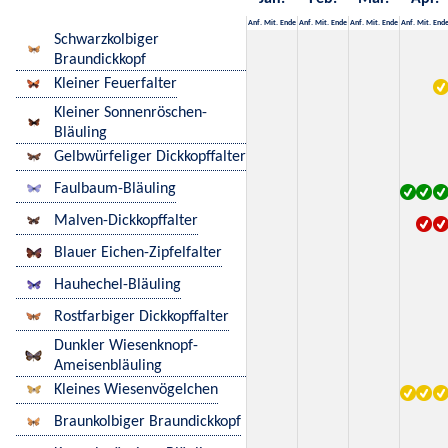
Anf.
Mit.
Ende
Anf.
Mit.
Ende
Anf.
Mit.
Ende
Anf.
Mit.
End
Schwarzkolbiger
Braundickkopf
Kleiner Feuerfalter
Kleiner Sonnenröschen-
Bläuling
Gelbwürfeliger Dickkopffalter
Faulbaum-Bläuling
Malven-Dickkopffalter
Blauer Eichen-Zipfelfalter
Hauhechel-Bläuling
Rostfarbiger Dickkopffalter
Dunkler Wiesenknopf-
Ameisenbläuling
Kleines Wiesenvögelchen
Braunkolbiger Braundickkopf