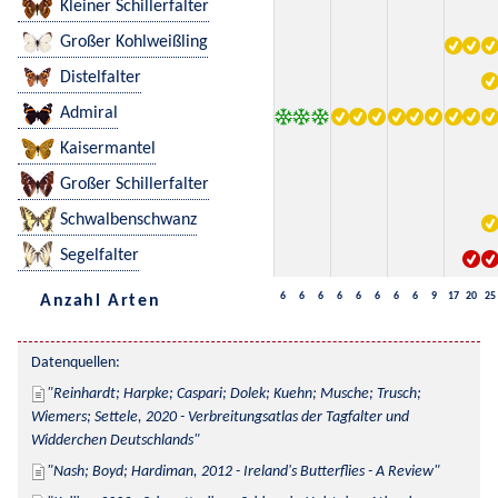
Kleiner Schillerfalter
Großer Kohlweißling
Distelfalter
Admiral
Kaisermantel
Großer Schillerfalter
Schwalbenschwanz
Segelfalter
6
6
6
6
6
6
6
6
9
17
20
25
Anzahl Arten
Datenquellen:
Reinhardt; Harpke; Caspari; Dolek; Kuehn; Musche; Trusch; 
Wiemers; Settele, 2020 - Verbreitungsatlas der Tagfalter und 
Widderchen Deutschlands
Nash; Boyd; Hardiman, 2012 - Ireland's Butterflies - A Review