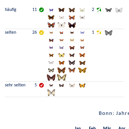
häufig
11
2
selten
26
1
sehr selten
5
Bonn: Jahr
Jan.
Feb.
Mär.
Apr.