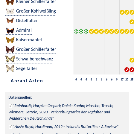
Kleiner Schillerfalter
Großer Kohlweißling
Distelfalter
Admiral
Kaisermantel
Großer Schillerfalter
Schwalbenschwanz
Segelfalter
6
6
6
6
6
6
6
6
9
17
20
25
Anzahl Arten
Datenquellen:
Reinhardt; Harpke; Caspari; Dolek; Kuehn; Musche; Trusch; 
Wiemers; Settele, 2020 - Verbreitungsatlas der Tagfalter und 
Widderchen Deutschlands
Nash; Boyd; Hardiman, 2012 - Ireland's Butterflies - A Review