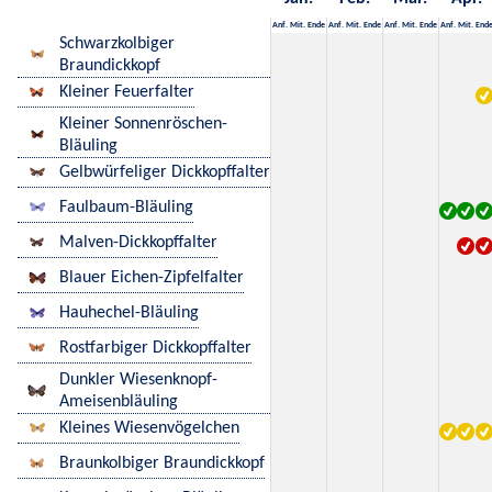
Anf.
Mit.
Ende
Anf.
Mit.
Ende
Anf.
Mit.
Ende
Anf.
Mit.
End
Schwarzkolbiger
Braundickkopf
Kleiner Feuerfalter
Kleiner Sonnenröschen-
Bläuling
Gelbwürfeliger Dickkopffalter
Faulbaum-Bläuling
Malven-Dickkopffalter
Blauer Eichen-Zipfelfalter
Hauhechel-Bläuling
Rostfarbiger Dickkopffalter
Dunkler Wiesenknopf-
Ameisenbläuling
Kleines Wiesenvögelchen
Braunkolbiger Braundickkopf