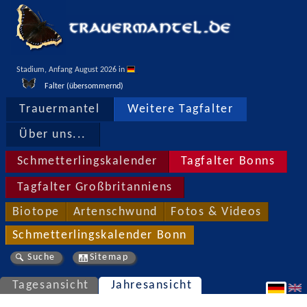
Stadium, Anfang August 2026 in 
Falter (übersommernd)
Trauermantel
Weitere Tagfalter
Über uns...
Schmetterlingskalender
Tagfalter Bonns
Tagfalter Großbritanniens
Biotope
Artenschwund
Fotos & Videos
Schmetterlingskalender Bonn
Suche
Sitemap
Tagesansicht
Jahresansicht