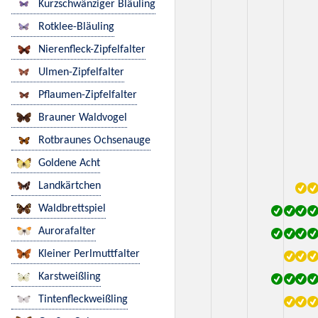
Kurzschwänziger Bläuling
Rotklee-Bläuling
Nierenfleck-Zipfelfalter
Ulmen-Zipfelfalter
Pflaumen-Zipfelfalter
Brauner Waldvogel
Rotbraunes Ochsenauge
Goldene Acht
Landkärtchen
Waldbrettspiel
Aurorafalter
Kleiner Perlmuttfalter
Karstweißling
Tintenfleckweißling