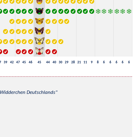
7
39
42
47
45
46
45
44
40
30
29
28
21
11
9
8
6
6
6
6
6
nd Widderchen Deutschlands