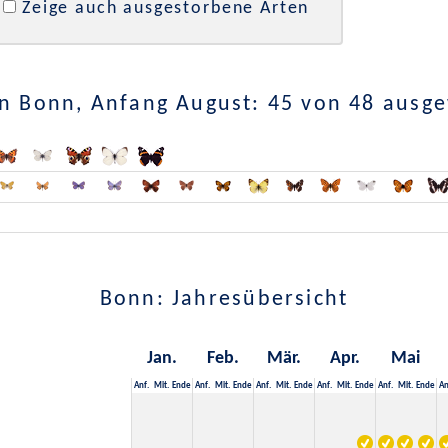
Zeige auch ausgestorbene Arten
n Bonn, Anfang August: 45 von 48 ausg
Bonn: Jahresübersicht
Jan.
Feb.
Mär.
Apr.
Mai
Anf.
Mit.
Ende
Anf.
Mit.
Ende
Anf.
Mit.
Ende
Anf.
Mit.
Ende
Anf.
Mit.
Ende
An