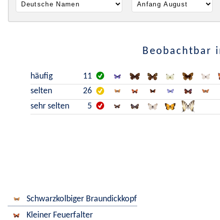
Beobachtbar i
häufig
11
selten
26
sehr selten
5
Schwarzkolbiger Braundickkopf
Kleiner Feuerfalter