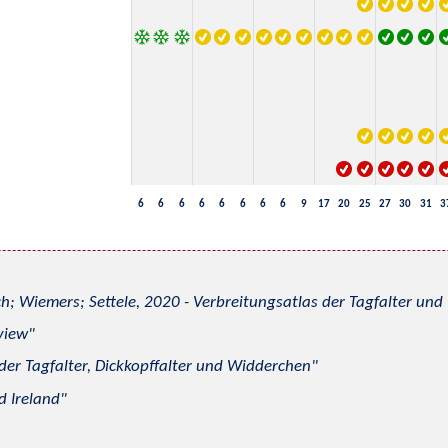
6
6
6
6
6
6
6
6
9
17
20
25
27
30
31
3
h; Wiemers; Settele, 2020 - Verbreitungsatlas der Tagfalter u
view
 der Tagfalter, Dickkopffalter und Widderchen
d Ireland