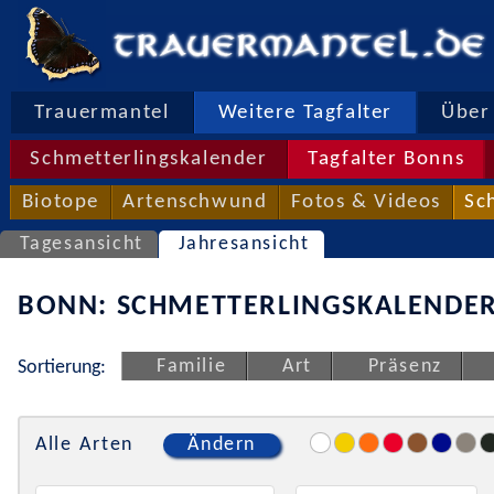
Trauermantel
Weitere Tagfalter
Über 
Schmetterlingskalender
Tagfalter Bonns
Biotope
Artenschwund
Fotos & Videos
Sc
Tagesansicht
Jahresansicht
BONN: SCHMETTERLINGSKALENDER
Familie
Art
Präsenz
Sortierung:
Alle Arten
Ändern