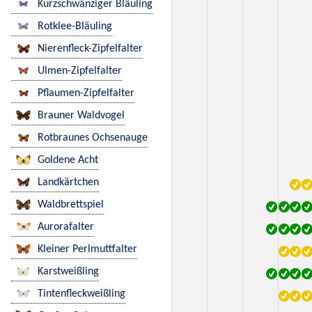
Kurzschwänziger Bläuling
Rotklee-Bläuling
Nierenfleck-Zipfelfalter
Ulmen-Zipfelfalter
Pflaumen-Zipfelfalter
Brauner Waldvogel
Rotbraunes Ochsenauge
Goldene Acht
Landkärtchen
Waldbrettspiel
Aurorafalter
Kleiner Perlmuttfalter
Karstweißling
Tintenfleckweißling