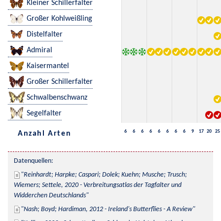
Kleiner Schillerfalter
Großer Kohlweißling
Distelfalter
Admiral
Kaisermantel
Großer Schillerfalter
Schwalbenschwanz
Segelfalter
6
6
6
6
6
6
6
6
9
17
20
25
Anzahl Arten
Datenquellen:
Reinhardt; Harpke; Caspari; Dolek; Kuehn; Musche; Trusch; 
Wiemers; Settele, 2020 - Verbreitungsatlas der Tagfalter und 
Widderchen Deutschlands
Nash; Boyd; Hardiman, 2012 - Ireland's Butterflies - A Review