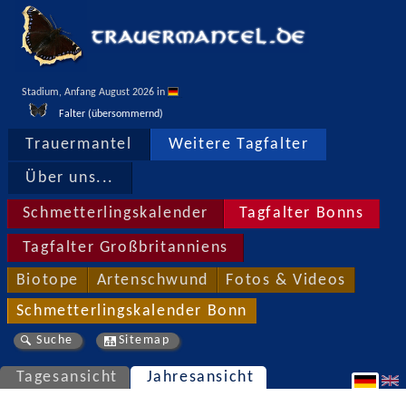
Stadium, Anfang August 2026 in 
Falter (übersommernd)
Trauermantel
Weitere Tagfalter
Über uns...
Schmetterlingskalender
Tagfalter Bonns
Tagfalter Großbritanniens
Biotope
Artenschwund
Fotos & Videos
Schmetterlingskalender Bonn
Suche
Sitemap
Tagesansicht
Jahresansicht