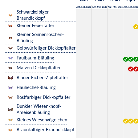
Anf.
Mit.
Ende
Anf.
Mit.
Ende
Anf.
Mit.
Ende
Anf.
Mit.
End
Schwarzkolbiger
Braundickkopf
Kleiner Feuerfalter
Kleiner Sonnenröschen-
Bläuling
Gelbwürfeliger Dickkopffalter
Faulbaum-Bläuling
Malven-Dickkopffalter
Blauer Eichen-Zipfelfalter
Hauhechel-Bläuling
Rostfarbiger Dickkopffalter
Dunkler Wiesenknopf-
Ameisenbläuling
Kleines Wiesenvögelchen
Braunkolbiger Braundickkopf