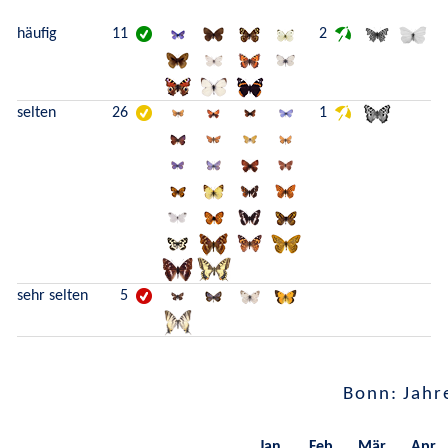
häufig
11
2
selten
26
1
sehr selten
5
Bonn: Jahr
Jan.
Feb.
Mär.
Apr.