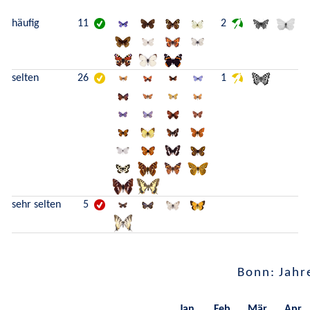
häufig
11
2
selten
26
1
sehr selten
5
Bonn: Jahr
Jan.
Feb.
Mär.
Apr.