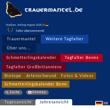
Stadium, Anfang August 2026 in 
Falter (übersommernd)
Trauermantel
Weitere Tagfalter
Über uns...
Schmetterlingskalender
Tagfalter Bonns
Tagfalter Großbritanniens
Biotope
Artenschwund
Fotos & Videos
Schmetterlingskalender Bonn
Suche
Sitemap
Tagesansicht
Jahresansicht