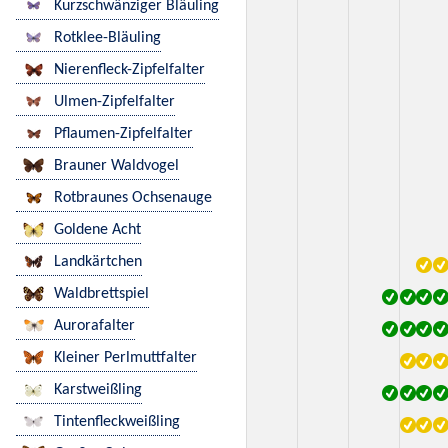
Kurzschwänziger Bläuling
Rotklee-Bläuling
Nierenfleck-Zipfelfalter
Ulmen-Zipfelfalter
Pflaumen-Zipfelfalter
Brauner Waldvogel
Rotbraunes Ochsenauge
Goldene Acht
Landkärtchen
Waldbrettspiel
Aurorafalter
Kleiner Perlmuttfalter
Karstweißling
Tintenfleckweißling