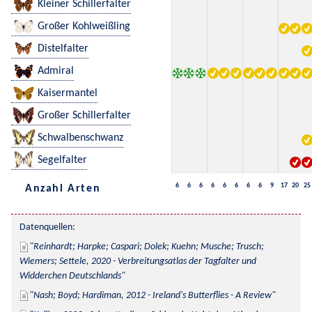
Kleiner Schillerfalter
Großer Kohlweißling
Distelfalter
Admiral
Kaisermantel
Großer Schillerfalter
Schwalbenschwanz
Segelfalter
6
6
6
6
6
6
6
6
9
17
20
25
Anzahl Arten
Datenquellen:
Reinhardt; Harpke; Caspari; Dolek; Kuehn; Musche; Trusch; 
Wiemers; Settele, 2020 - Verbreitungsatlas der Tagfalter und 
Widderchen Deutschlands
Nash; Boyd; Hardiman, 2012 - Ireland's Butterflies - A Review