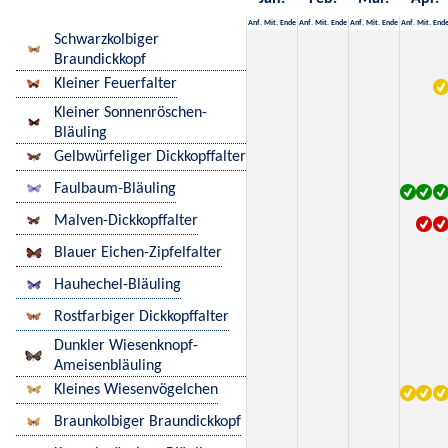
Anf.
Mit.
Ende
Anf.
Mit.
Ende
Anf.
Mit.
Ende
Anf.
Mit.
End
Schwarzkolbiger
Braundickkopf
Kleiner Feuerfalter
Kleiner Sonnenröschen-
Bläuling
Gelbwürfeliger Dickkopffalter
Faulbaum-Bläuling
Malven-Dickkopffalter
Blauer Eichen-Zipfelfalter
Hauhechel-Bläuling
Rostfarbiger Dickkopffalter
Dunkler Wiesenknopf-
Ameisenbläuling
Kleines Wiesenvögelchen
Braunkolbiger Braundickkopf