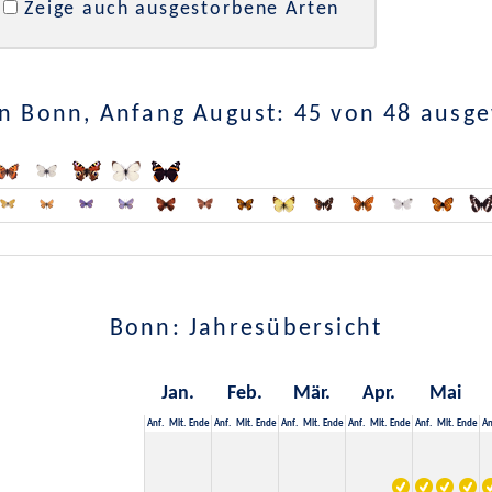
Zeige auch ausgestorbene Arten
n Bonn, Anfang August: 45 von 48 ausg
Bonn: Jahresübersicht
Jan.
Feb.
Mär.
Apr.
Mai
Anf.
Mit.
Ende
Anf.
Mit.
Ende
Anf.
Mit.
Ende
Anf.
Mit.
Ende
Anf.
Mit.
Ende
An