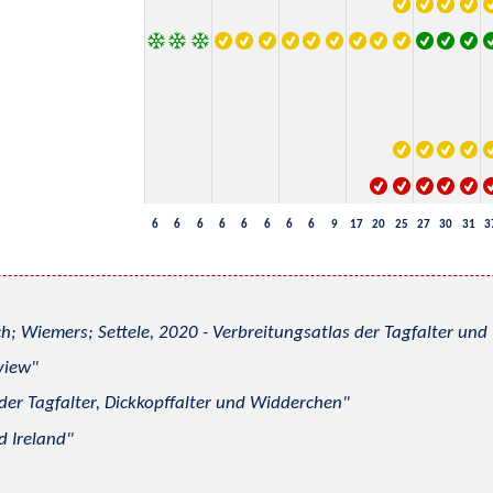
6
6
6
6
6
6
6
6
9
17
20
25
27
30
31
3
h; Wiemers; Settele, 2020 - Verbreitungsatlas der Tagfalter u
view
 der Tagfalter, Dickkopffalter und Widderchen
d Ireland