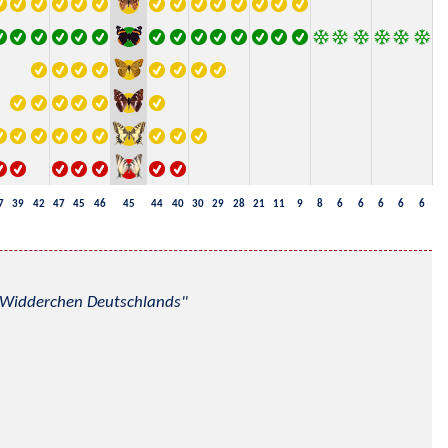
7
39
42
47
45
46
45
44
40
30
29
28
21
11
9
8
6
6
6
6
6
nd Widderchen Deutschlands