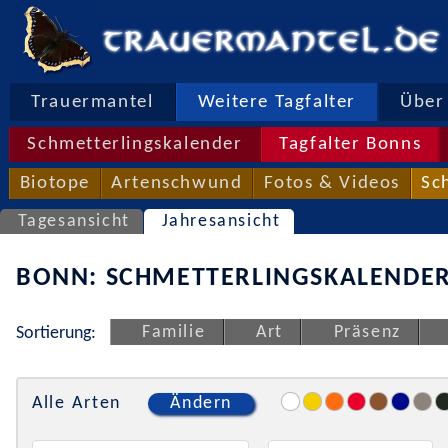
Trauermantel
Weitere Tagfalter
Über 
Schmetterlingskalender
Tagfalter Bonns
Biotope
Artenschwund
Fotos & Videos
Sc
Tagesansicht
Jahresansicht
BONN: SCHMETTERLINGSKALENDER
Familie
Art
Präsenz
Sortierung:
Alle Arten
Ändern