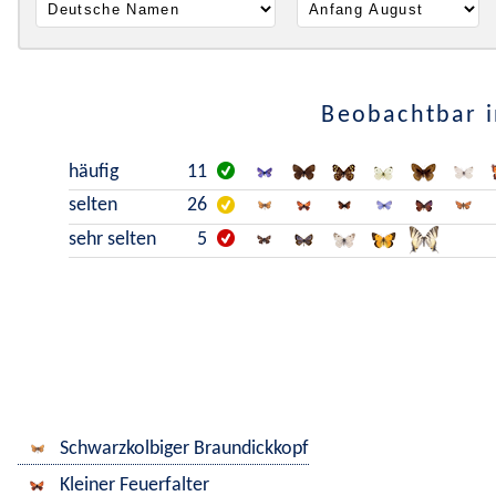
Beobachtbar i
häufig
11
selten
26
sehr selten
5
Schwarzkolbiger Braundickkopf
Kleiner Feuerfalter