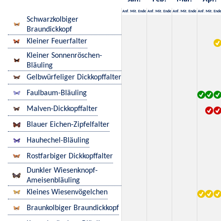
Anf.
Mit.
Ende
Anf.
Mit.
Ende
Anf.
Mit.
Ende
Anf.
Mit.
End
Schwarzkolbiger
Braundickkopf
Kleiner Feuerfalter
Kleiner Sonnenröschen-
Bläuling
Gelbwürfeliger Dickkopffalter
Faulbaum-Bläuling
Malven-Dickkopffalter
Blauer Eichen-Zipfelfalter
Hauhechel-Bläuling
Rostfarbiger Dickkopffalter
Dunkler Wiesenknopf-
Ameisenbläuling
Kleines Wiesenvögelchen
Braunkolbiger Braundickkopf