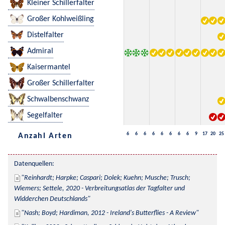
Kleiner Schillerfalter
Großer Kohlweißling
Distelfalter
Admiral
Kaisermantel
Großer Schillerfalter
Schwalbenschwanz
Segelfalter
6
6
6
6
6
6
6
6
9
17
20
25
Anzahl Arten
Datenquellen:
Reinhardt; Harpke; Caspari; Dolek; Kuehn; Musche; Trusch; 
Wiemers; Settele, 2020 - Verbreitungsatlas der Tagfalter und 
Widderchen Deutschlands
Nash; Boyd; Hardiman, 2012 - Ireland's Butterflies - A Review