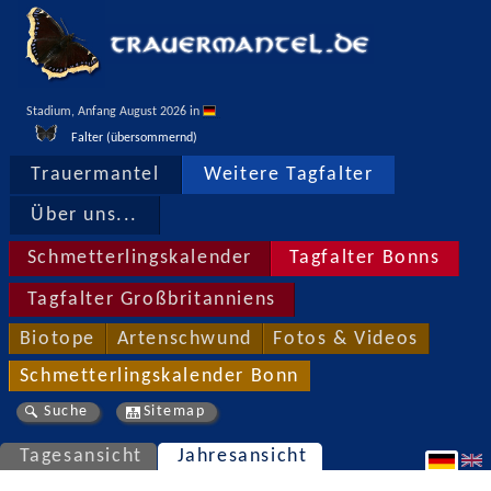
Stadium, Anfang August 2026 in 
Falter (übersommernd)
Trauermantel
Weitere Tagfalter
Über uns...
Schmetterlingskalender
Tagfalter Bonns
Tagfalter Großbritanniens
Biotope
Artenschwund
Fotos & Videos
Schmetterlingskalender Bonn
Suche
Sitemap
Tagesansicht
Jahresansicht