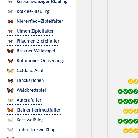
Kurzschwänziger Bläuling
Rotklee-Bläuling
Nierenfleck-Zipfelfalter
Ulmen-Zipfelfalter
Pflaumen-Zipfelfalter
Brauner Waldvogel
Rotbraunes Ochsenauge
Goldene Acht
Landkärtchen
Waldbrettspiel
Aurorafalter
Kleiner Perlmuttfalter
Karstweißling
Tintenfleckweißling