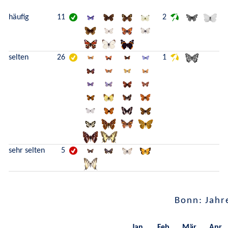
häufig
11
2
selten
26
1
sehr selten
5
Bonn: Jahr
Jan.
Feb.
Mär.
Apr.