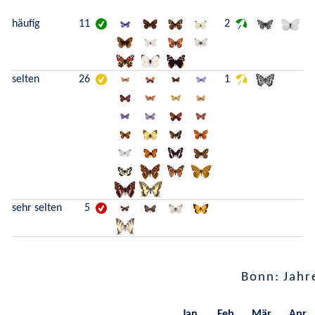
häufig
11
2
selten
26
1
sehr selten
5
Bonn: Jahr
Jan.
Feb.
Mär.
Apr.