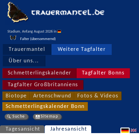
Stadium, Anfang August 2026 in 
Falter (übersommernd)
Trauermantel
Weitere Tagfalter
Über uns...
Schmetterlingskalender
Tagfalter Bonns
Tagfalter Großbritanniens
Biotope
Artenschwund
Fotos & Videos
Schmetterlingskalender Bonn
Suche
Sitemap
Tagesansicht
Jahresansicht