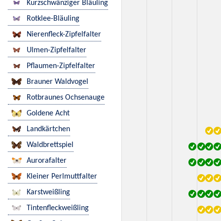
Kurzschwänziger Bläuling
Rotklee-Bläuling
Nierenfleck-Zipfelfalter
Ulmen-Zipfelfalter
Pflaumen-Zipfelfalter
Brauner Waldvogel
Rotbraunes Ochsenauge
Goldene Acht
Landkärtchen
Waldbrettspiel
Aurorafalter
Kleiner Perlmuttfalter
Karstweißling
Tintenfleckweißling