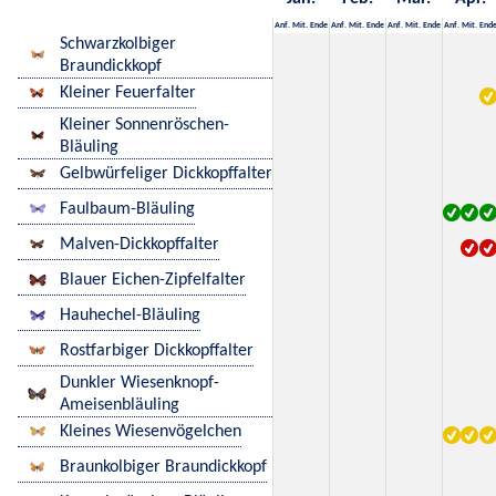
Anf.
Mit.
Ende
Anf.
Mit.
Ende
Anf.
Mit.
Ende
Anf.
Mit.
End
Schwarzkolbiger
Braundickkopf
Kleiner Feuerfalter
Kleiner Sonnenröschen-
Bläuling
Gelbwürfeliger Dickkopffalter
Faulbaum-Bläuling
Malven-Dickkopffalter
Blauer Eichen-Zipfelfalter
Hauhechel-Bläuling
Rostfarbiger Dickkopffalter
Dunkler Wiesenknopf-
Ameisenbläuling
Kleines Wiesenvögelchen
Braunkolbiger Braundickkopf