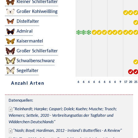
Kleiner Schillerfalter
Großer Kohlweißling
Distelfalter
Admiral
Kaisermantel
Großer Schillerfalter
Schwalbenschwanz
Segelfalter
6
6
6
6
6
6
6
6
9
17
20
25
Anzahl Arten
Datenquellen:
Reinhardt; Harpke; Caspari; Dolek; Kuehn; Musche; Trusch; 
Wiemers; Settele, 2020 - Verbreitungsatlas der Tagfalter und 
Widderchen Deutschlands
Nash; Boyd; Hardiman, 2012 - Ireland's Butterflies - A Review