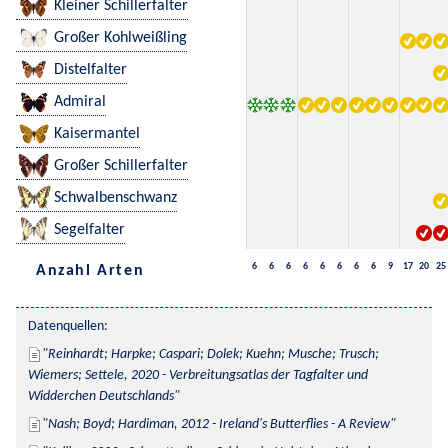
Kleiner Schillerfalter
Großer Kohlweißling
Distelfalter
Admiral
Kaisermantel
Großer Schillerfalter
Schwalbenschwanz
Segelfalter
6
6
6
6
6
6
6
6
9
17
20
25
Anzahl Arten
Datenquellen:
Reinhardt; Harpke; Caspari; Dolek; Kuehn; Musche; Trusch; 
Wiemers; Settele, 2020 - Verbreitungsatlas der Tagfalter und 
Widderchen Deutschlands
Nash; Boyd; Hardiman, 2012 - Ireland's Butterflies - A Review