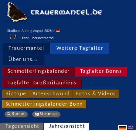
Stadium, Anfang August 2026 in 
Falter (übersommernd)
Trauermantel
Weitere Tagfalter
Über uns...
Schmetterlingskalender
Tagfalter Bonns
Tagfalter Großbritanniens
Biotope
Artenschwund
Fotos & Videos
Schmetterlingskalender Bonn
Suche
Sitemap
Tagesansicht
Jahresansicht