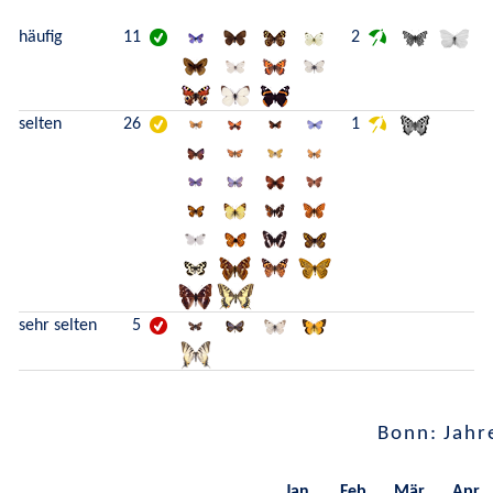
häufig
11
2
selten
26
1
sehr selten
5
Bonn: Jahr
Jan.
Feb.
Mär.
Apr.