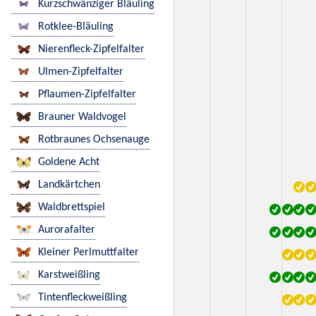
Kurzschwänziger Bläuling
Rotklee-Bläuling
Nierenfleck-Zipfelfalter
Ulmen-Zipfelfalter
Pflaumen-Zipfelfalter
Brauner Waldvogel
Rotbraunes Ochsenauge
Goldene Acht
Landkärtchen
Waldbrettspiel
Aurorafalter
Kleiner Perlmuttfalter
Karstweißling
Tintenfleckweißling