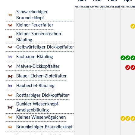
Anf.
Mit.
Ende
Anf.
Mit.
Ende
Anf.
Mit.
Ende
Anf.
Mit.
End
Schwarzkolbiger
Braundickkopf
Kleiner Feuerfalter
Kleiner Sonnenröschen-
Bläuling
Gelbwürfeliger Dickkopffalter
Faulbaum-Bläuling
Malven-Dickkopffalter
Blauer Eichen-Zipfelfalter
Hauhechel-Bläuling
Rostfarbiger Dickkopffalter
Dunkler Wiesenknopf-
Ameisenbläuling
Kleines Wiesenvögelchen
Braunkolbiger Braundickkopf