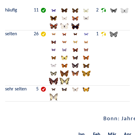
häufig
11
2
selten
26
1
sehr selten
5
Bonn: Jahr
Jan.
Feb.
Mär.
Apr.