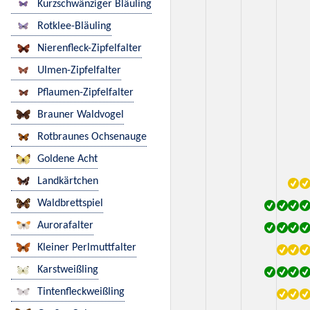
Kurzschwänziger Bläuling
Rotklee-Bläuling
Nierenfleck-Zipfelfalter
Ulmen-Zipfelfalter
Pflaumen-Zipfelfalter
Brauner Waldvogel
Rotbraunes Ochsenauge
Goldene Acht
Landkärtchen
Waldbrettspiel
Aurorafalter
Kleiner Perlmuttfalter
Karstweißling
Tintenfleckweißling