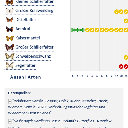
Kleiner Schillerfalter
Großer Kohlweißling
Distelfalter
Admiral
Kaisermantel
Großer Schillerfalter
Schwalbenschwanz
Segelfalter
6
6
6
6
6
6
6
6
9
17
20
25
Anzahl Arten
Datenquellen:
Reinhardt; Harpke; Caspari; Dolek; Kuehn; Musche; Trusch; 
Wiemers; Settele, 2020 - Verbreitungsatlas der Tagfalter und 
Widderchen Deutschlands
Nash; Boyd; Hardiman, 2012 - Ireland's Butterflies - A Review