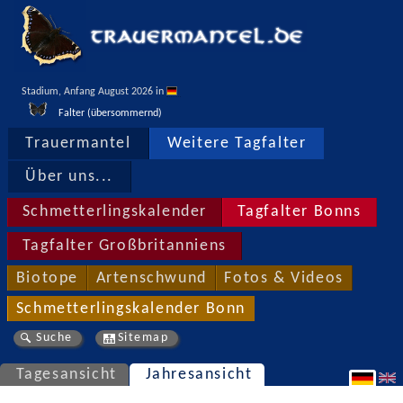
Stadium, Anfang August 2026 in 
Falter (übersommernd)
Trauermantel
Weitere Tagfalter
Über uns...
Schmetterlingskalender
Tagfalter Bonns
Tagfalter Großbritanniens
Biotope
Artenschwund
Fotos & Videos
Schmetterlingskalender Bonn
Suche
Sitemap
Tagesansicht
Jahresansicht