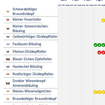
Anf.
Mit.
Ende
Anf.
Mit.
Ende
Anf.
Mit.
Ende
Anf.
Mit.
End
Schwarzkolbiger
Braundickkopf
Kleiner Feuerfalter
Kleiner Sonnenröschen-
Bläuling
Gelbwürfeliger Dickkopffalter
Faulbaum-Bläuling
Malven-Dickkopffalter
Blauer Eichen-Zipfelfalter
Hauhechel-Bläuling
Rostfarbiger Dickkopffalter
Dunkler Wiesenknopf-
Ameisenbläuling
Kleines Wiesenvögelchen
Braunkolbiger Braundickkopf