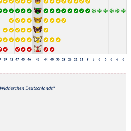
7
39
42
47
45
46
45
44
40
30
29
28
21
11
9
8
6
6
6
6
6
nd Widderchen Deutschlands