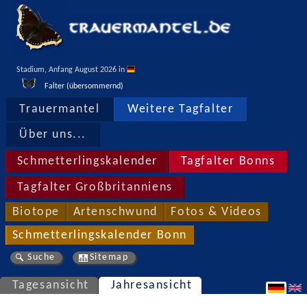
Stadium, Anfang August 2026 in 
Falter (übersommernd)
Trauermantel
Weitere Tagfalter
Über uns...
Schmetterlingskalender
Tagfalter Bonns
Tagfalter Großbritanniens
Biotope
Artenschwund
Fotos & Videos
Schmetterlingskalender Bonn
Suche
Sitemap
Tagesansicht
Jahresansicht