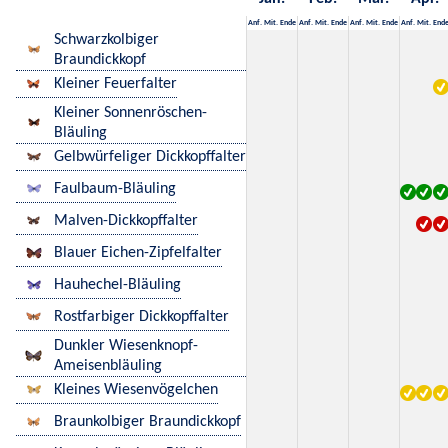
Anf.
Mit.
Ende
Anf.
Mit.
Ende
Anf.
Mit.
Ende
Anf.
Mit.
End
Schwarzkolbiger
Braundickkopf
Kleiner Feuerfalter
Kleiner Sonnenröschen-
Bläuling
Gelbwürfeliger Dickkopffalter
Faulbaum-Bläuling
Malven-Dickkopffalter
Blauer Eichen-Zipfelfalter
Hauhechel-Bläuling
Rostfarbiger Dickkopffalter
Dunkler Wiesenknopf-
Ameisenbläuling
Kleines Wiesenvögelchen
Braunkolbiger Braundickkopf