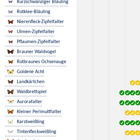
Kurzschwänziger Bläuling
Rotklee-Bläuling
Nierenfleck-Zipfelfalter
Ulmen-Zipfelfalter
Pflaumen-Zipfelfalter
Brauner Waldvogel
Rotbraunes Ochsenauge
Goldene Acht
Landkärtchen
Waldbrettspiel
Aurorafalter
Kleiner Perlmuttfalter
Karstweißling
Tintenfleckweißling