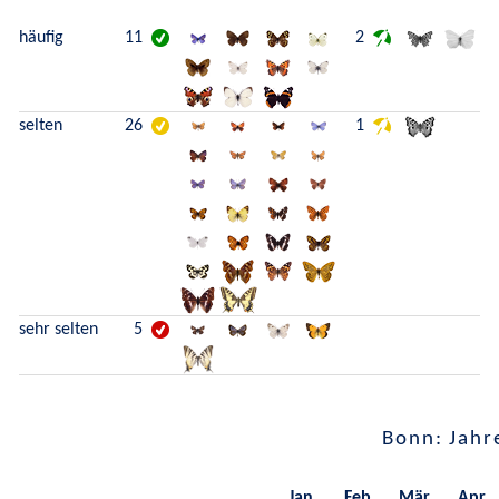
häufig
11
2
selten
26
1
sehr selten
5
Bonn: Jahr
Jan.
Feb.
Mär.
Apr.