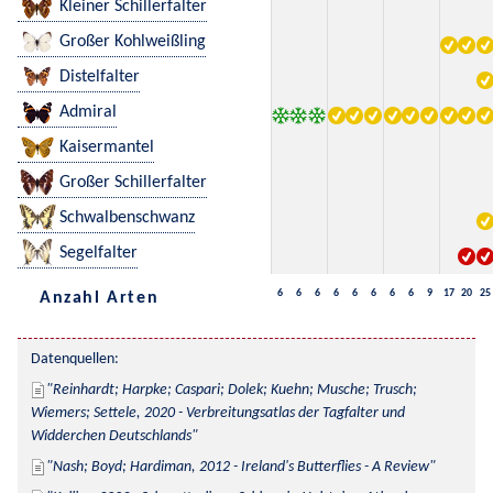
Kleiner Schillerfalter
Großer Kohlweißling
Distelfalter
Admiral
Kaisermantel
Großer Schillerfalter
Schwalbenschwanz
Segelfalter
6
6
6
6
6
6
6
6
9
17
20
25
Anzahl Arten
Datenquellen:
Reinhardt; Harpke; Caspari; Dolek; Kuehn; Musche; Trusch; 
Wiemers; Settele, 2020 - Verbreitungsatlas der Tagfalter und 
Widderchen Deutschlands
Nash; Boyd; Hardiman, 2012 - Ireland's Butterflies - A Review