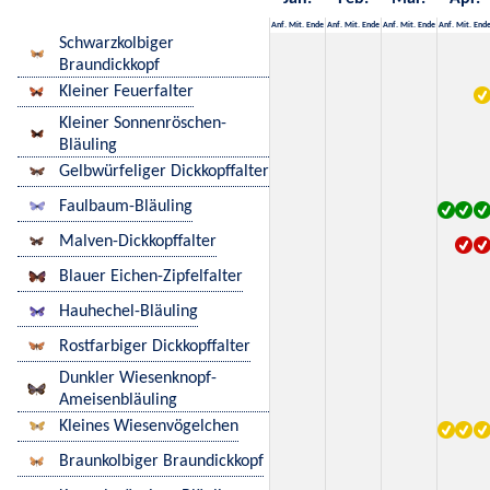
Anf.
Mit.
Ende
Anf.
Mit.
Ende
Anf.
Mit.
Ende
Anf.
Mit.
End
Schwarzkolbiger
Braundickkopf
Kleiner Feuerfalter
Kleiner Sonnenröschen-
Bläuling
Gelbwürfeliger Dickkopffalter
Faulbaum-Bläuling
Malven-Dickkopffalter
Blauer Eichen-Zipfelfalter
Hauhechel-Bläuling
Rostfarbiger Dickkopffalter
Dunkler Wiesenknopf-
Ameisenbläuling
Kleines Wiesenvögelchen
Braunkolbiger Braundickkopf