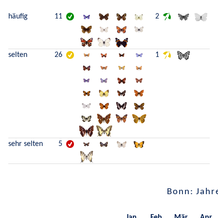
häufig
11
2
selten
26
1
sehr selten
5
Bonn: Jahr
Jan.
Feb.
Mär.
Apr.