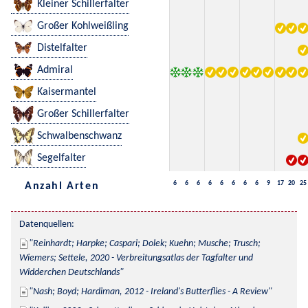
Kleiner Schillerfalter
Großer Kohlweißling
Distelfalter
Admiral
Kaisermantel
Großer Schillerfalter
Schwalbenschwanz
Segelfalter
6
6
6
6
6
6
6
6
9
17
20
25
Anzahl Arten
Datenquellen:
Reinhardt; Harpke; Caspari; Dolek; Kuehn; Musche; Trusch; 
Wiemers; Settele, 2020 - Verbreitungsatlas der Tagfalter und 
Widderchen Deutschlands
Nash; Boyd; Hardiman, 2012 - Ireland's Butterflies - A Review