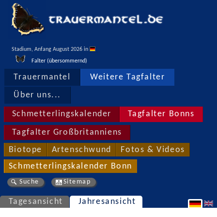
Stadium, Anfang August 2026 in 
Falter (übersommernd)
Trauermantel
Weitere Tagfalter
Über uns...
Schmetterlingskalender
Tagfalter Bonns
Tagfalter Großbritanniens
Biotope
Artenschwund
Fotos & Videos
Schmetterlingskalender Bonn
Suche
Sitemap
Tagesansicht
Jahresansicht