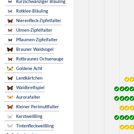
Kurzschwänziger Bläuling
Rotklee-Bläuling
Nierenfleck-Zipfelfalter
Ulmen-Zipfelfalter
Pflaumen-Zipfelfalter
Brauner Waldvogel
Rotbraunes Ochsenauge
Goldene Acht
Landkärtchen
Waldbrettspiel
Aurorafalter
Kleiner Perlmuttfalter
Karstweißling
Tintenfleckweißling