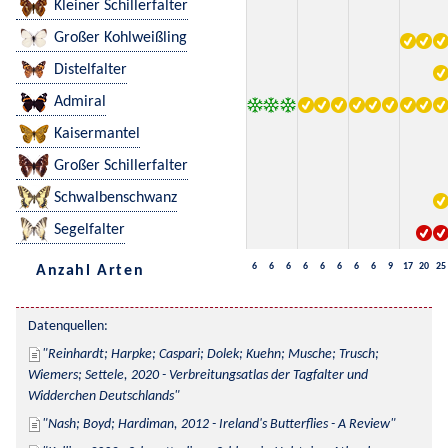
Kleiner Schillerfalter
Großer Kohlweißling
Distelfalter
Admiral
Kaisermantel
Großer Schillerfalter
Schwalbenschwanz
Segelfalter
6
6
6
6
6
6
6
6
9
17
20
25
Anzahl Arten
Datenquellen:
Reinhardt; Harpke; Caspari; Dolek; Kuehn; Musche; Trusch; 
Wiemers; Settele, 2020 - Verbreitungsatlas der Tagfalter und 
Widderchen Deutschlands
Nash; Boyd; Hardiman, 2012 - Ireland's Butterflies - A Review