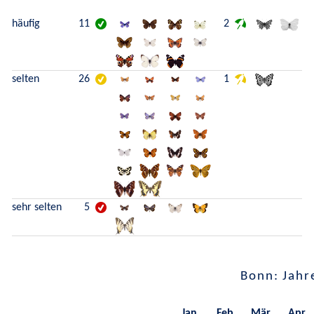
häufig
11
2
selten
26
1
sehr selten
5
Bonn: Jahr
Jan.
Feb.
Mär.
Apr.