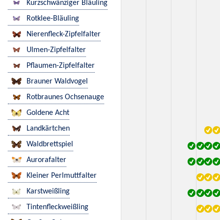
Kurzschwänziger Bläuling
Rotklee-Bläuling
Nierenfleck-Zipfelfalter
Ulmen-Zipfelfalter
Pflaumen-Zipfelfalter
Brauner Waldvogel
Rotbraunes Ochsenauge
Goldene Acht
Landkärtchen
Waldbrettspiel
Aurorafalter
Kleiner Perlmuttfalter
Karstweißling
Tintenfleckweißling