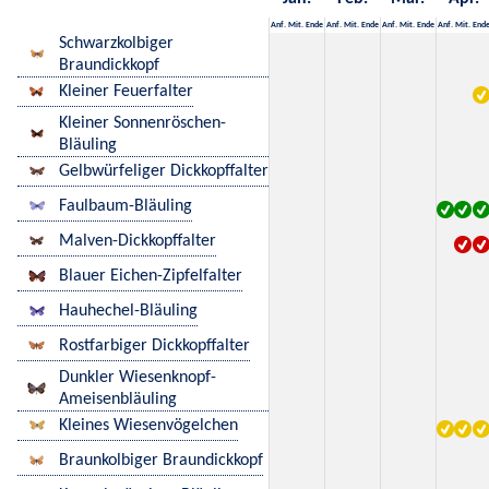
Anf.
Mit.
Ende
Anf.
Mit.
Ende
Anf.
Mit.
Ende
Anf.
Mit.
End
Schwarzkolbiger
Braundickkopf
Kleiner Feuerfalter
Kleiner Sonnenröschen-
Bläuling
Gelbwürfeliger Dickkopffalter
Faulbaum-Bläuling
Malven-Dickkopffalter
Blauer Eichen-Zipfelfalter
Hauhechel-Bläuling
Rostfarbiger Dickkopffalter
Dunkler Wiesenknopf-
Ameisenbläuling
Kleines Wiesenvögelchen
Braunkolbiger Braundickkopf