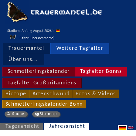
Stadium, Anfang August 2026 in 
Falter (übersommernd)
Trauermantel
Weitere Tagfalter
Über uns...
Schmetterlingskalender
Tagfalter Bonns
Tagfalter Großbritanniens
Biotope
Artenschwund
Fotos & Videos
Schmetterlingskalender Bonn
Suche
Sitemap
Tagesansicht
Jahresansicht