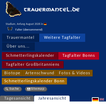
Stadium, Anfang August 2026 in 
Falter (übersommernd)
Trauermantel
Weitere Tagfalter
Über uns...
Schmetterlingskalender
Tagfalter Bonns
Tagfalter Großbritanniens
Biotope
Artenschwund
Fotos & Videos
Schmetterlingskalender Bonn
Suche
Sitemap
Tagesansicht
Jahresansicht