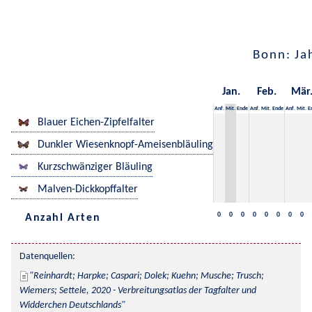
Bonn: Ja
Jan.
Feb.
Mär
Anf.
Mit.
Ende
Anf.
Mit.
Ende
Anf.
Mit.
E
Blauer Eichen-Zipfelfalter
Dunkler Wiesenknopf-Ameisenbläuling
Kurzschwänziger Bläuling
Malven-Dickkopffalter
0
0
0
0
0
0
0
0
Anzahl Arten
Datenquellen:
Reinhardt; Harpke; Caspari; Dolek; Kuehn; Musche; Trusch; 
Wiemers; Settele, 2020 - Verbreitungsatlas der Tagfalter und 
Widderchen Deutschlands