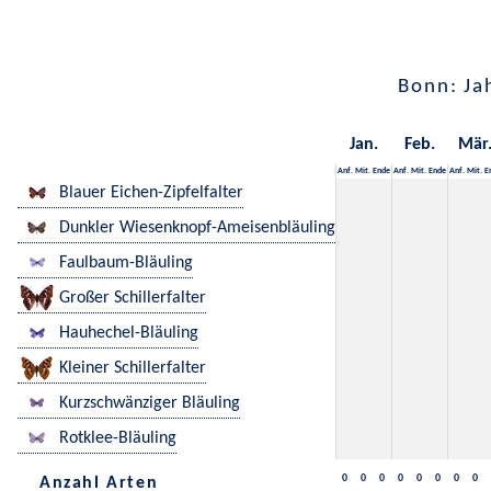
Bonn: Ja
Jan.
Feb.
Mär
Anf.
Mit.
Ende
Anf.
Mit.
Ende
Anf.
Mit.
E
Blauer Eichen-Zipfelfalter
Dunkler Wiesenknopf-Ameisenbläuling
Faulbaum-Bläuling
Großer Schillerfalter
Hauhechel-Bläuling
Kleiner Schillerfalter
Kurzschwänziger Bläuling
Rotklee-Bläuling
0
0
0
0
0
0
0
0
Anzahl Arten