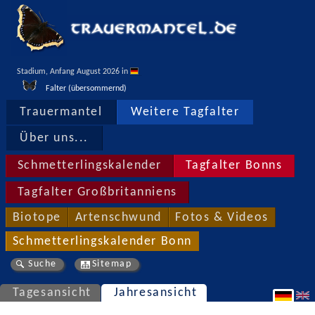
Stadium, Anfang August 2026 in 
Falter (übersommernd)
Trauermantel
Weitere Tagfalter
Über uns...
Schmetterlingskalender
Tagfalter Bonns
Tagfalter Großbritanniens
Biotope
Artenschwund
Fotos & Videos
Schmetterlingskalender Bonn
Suche
Sitemap
Tagesansicht
Jahresansicht