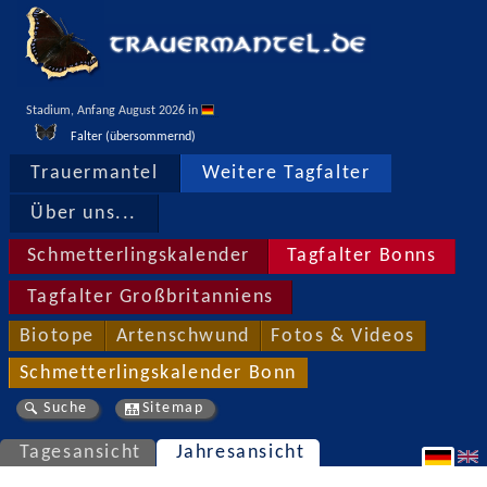
Stadium, Anfang August 2026 in 
Falter (übersommernd)
Trauermantel
Weitere Tagfalter
Über uns...
Schmetterlingskalender
Tagfalter Bonns
Tagfalter Großbritanniens
Biotope
Artenschwund
Fotos & Videos
Schmetterlingskalender Bonn
Suche
Sitemap
Tagesansicht
Jahresansicht