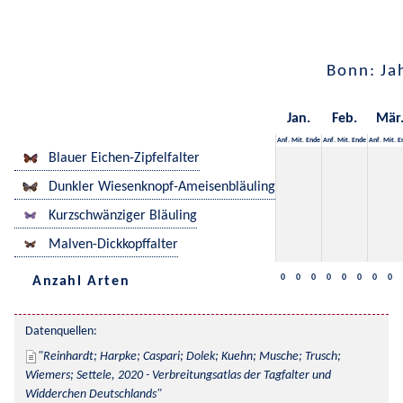
Bonn: Ja
Jan.
Feb.
Mär
Anf.
Mit.
Ende
Anf.
Mit.
Ende
Anf.
Mit.
E
Blauer Eichen-Zipfelfalter
Dunkler Wiesenknopf-Ameisenbläuling
Kurzschwänziger Bläuling
Malven-Dickkopffalter
0
0
0
0
0
0
0
0
Anzahl Arten
Datenquellen:
Reinhardt; Harpke; Caspari; Dolek; Kuehn; Musche; Trusch; 
Wiemers; Settele, 2020 - Verbreitungsatlas der Tagfalter und 
Widderchen Deutschlands