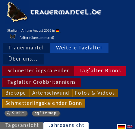
Stadium, Anfang August 2026 in 
Falter (übersommernd)
Trauermantel
Weitere Tagfalter
Über uns...
Schmetterlingskalender
Tagfalter Bonns
Tagfalter Großbritanniens
Biotope
Artenschwund
Fotos & Videos
Schmetterlingskalender Bonn
Suche
Sitemap
Tagesansicht
Jahresansicht