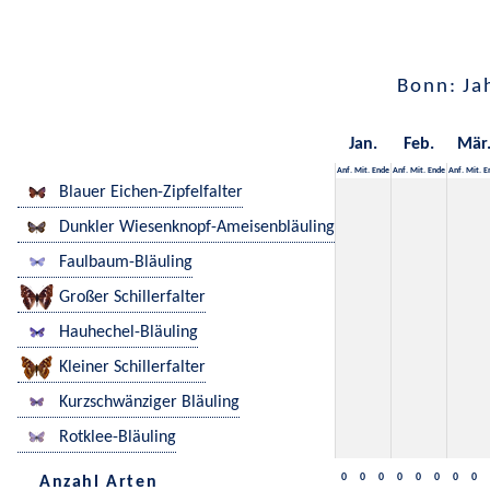
Bonn: Ja
Jan.
Feb.
Mär
Anf.
Mit.
Ende
Anf.
Mit.
Ende
Anf.
Mit.
E
Blauer Eichen-Zipfelfalter
Dunkler Wiesenknopf-Ameisenbläuling
Faulbaum-Bläuling
Großer Schillerfalter
Hauhechel-Bläuling
Kleiner Schillerfalter
Kurzschwänziger Bläuling
Rotklee-Bläuling
0
0
0
0
0
0
0
0
Anzahl Arten